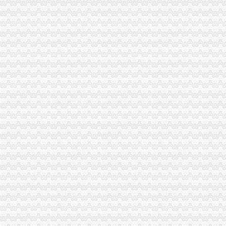
一元钱可开公司了代办执照生意减三成_网易财经
一元钱能否办企业-陈甬沪.pdf
工商登记制度改革个工作日实现一元钱办公司_海西时政_海西_中金