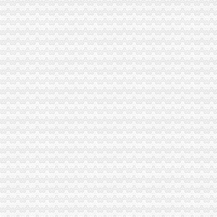
一元钱能否办企业-陈甬沪.pdf
工商登记制度改革个工作日实现一元钱办公司_海西时政_海西_中金