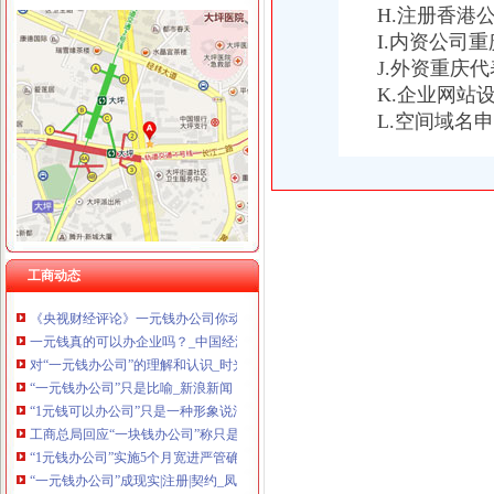
H.注册香港
I.内资公司
J.外资重庆
如何一元钱办公司
K.企业网站
一元钱能否办企业-陈甬沪.pdf
广州：一元钱注册公司是真的已经实现了-广州58同城
L.空间域名
一元钱是否可以办公司？【今日推荐网-郑州工商/税务/财务】
“一元钱办公司”的“轻”与“重”(图)-搜狐滚动
“一元钱办公司”不是梦了(图)-搜狐滚动
“一元钱”都能办公司？降低“门槛”激励创业人-德州社会-德
“一元钱办公司”成现实(图)_网易新闻
今起我省可“一元钱办公司”了|机构|注册_凤凰财经
工商动态
工商总局局长：一块钱可以办公司但如何经营？_网易新闻
《央视财经评论》一元钱办公司你动心了吗?_经济_央
一元钱真的可以办企业吗？_中国经济网——国家经济门户
对“一元钱办公司”的理解和认识_时光不老-初心不忘_新浪博客
“一元钱办公司”只是比喻_新浪新闻
“1元钱可以办公司”只是一种形象说法__新浪博客
工商总局回应“一块钱办公司”称只是“形象比喻”_经济_央视网
“1元钱办公司”实施5个月宽进严管确保系统诚信建设_中国经济网—
“一元钱办公司”成现实|注册|契约_凤凰财经
一元钱办公司,你动心了吗？_宁宁妈咪_天涯问答_天涯社区