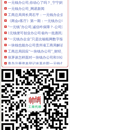
一元钱办公司_网易新闻
工商总局局长周石平：一元钱办企业只是比喻|企业|工商总局|周石平_
《两会e客厅》第一期：一元钱办公司可能吗？--人民电视--人民网
“一元钱”办公司,诚信咋保障？-公司法-维权频道-中工网
1元钱便可创业办公司省内一批惠民新政今起正式实施__万家热线-安徽
“一元钱办企业”只是比喻瓯网数字报-温州日报数字报-温州日报电子
一块钱也能办公司贵州省工商局解读注册资本登记制度改革|股东|注册_
工商总局回应“一块钱办公司”_财经_腾讯网
张茅谈怎样面对一块钱办公司和10亿元注册公司-世界服装鞋帽网-行业
青岛注册资本登记改革在即一元钱办公司成为现实_齐鲁原创_山东新
工商总局：一块钱办公司是比喻不花钱办公司不可能_中国江苏网
自贸区可实现“一元钱办公司”_新浪新闻
工商总局局长：“一块钱办公司”只是个比喻_网易新闻
张茅回应“一块钱办公司”：不花钱办公司不可能_金羊网理财
“一块钱可办公司只是形象比喻”工商总局：完全不花钱办公司不可能
济南放宽工商登记准入“一元钱办公司”成为可能_齐鲁原创_山东新
1元钱办企业没那么容易一年各项费用近2万-理财频道-和讯网
15条新税服务下哪些产业园可一元钱办公司？-产业园区新闻-搜狐焦点网
“一元钱办企业”只是比喻_中国江苏网
湖北将统一启用新版营业执照一元钱也能办公司-中新网
湖北将统一启用新版营业执照一元钱也能办公司-中新网