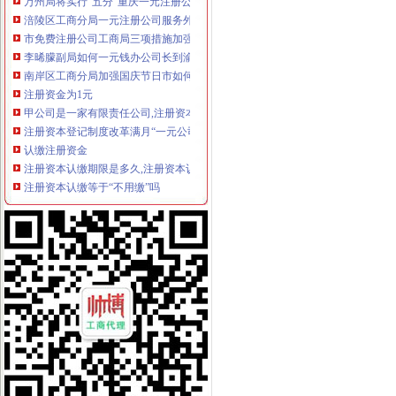
涪陵区工商分局一元注册公司服务外企受称赞
市免费注册公司工商局三项措施加强食品保鲜膜销售和使用管理
李晞朦副局如何一元钱办公司长到渝北区工商分局检查广告整治工作
南岸区工商分局加强国庆节日市如何一元钱办公司场监管
注册资金为1元
甲公司是一家有限责任公司,注册资本为1亿元。截至2009年12月,公
注册资本登记制度改革满月“一元公司”江苏只出现一家-搜狐滚动
认缴注册资金
注册资本认缴期限是多久,注册资本认缴可能会出现的问题-法邦网
注册资本认缴等于“不用缴”吗
0注册资金
专业注册开封公司财务代理0注册资金悦达财务
深圳0元开公司,注册资金认缴制是什么意思？_搜狐社会_搜狐网
0元注册公司流程
0元注册公司,拼服务也拼价格（上门服务）-南宁58同城
南京0元出资注册公司流程-南京58同城
一元注册公司流程
杭州海外公司注册：公司注册流程及费用-杭州爱问分类
万荣哪有注册公司-公司注册流程及费用-代理公司注册-教育-十堰网
如何一元钱办公司
河南：农民工创业“一元钱”就能创办企_创业聚合信息_开店之家