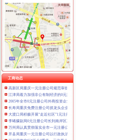
工商动态
万盛区工商分局重庆0元注册公司6.30任务完成情况
开县工商局免费注册公司采取四项措施确保中考高考顺利进行
经开区举行“诚信守约 无愧社会”重庆免费注册公司签名宣誓仪式
巴南局重庆0元注册公司扎实开展种子留样备查工作
各区县局1元注册公司立足职能努力为建设社会主义新农村服务
大渡口局“三个为主”一元注册公司流程创新消保维权工作机制
江北局重庆一元注册公司结合验照工作进一步落实就业再就业优惠政策
工商动态
高新区局重庆一元注册公司规范审批与巡查监管并重强化户外广告监管
江津局着力加强非公有制经济的0元注册公司党建工作
2005年全市0元注册公司外商投资企业登记情况
长寿局重庆免费注册公司抓龙头企业规范农资管理
大渡口局积极开展“走近社区”1元注册公司活动
李晞朦副局0元注册公司长到南岸区工商分局指导工作
万州局认真贯彻落实全市一元注册公司工商行政管理工作会议精神
开县局重庆一元注册公司以行政执法和效能监察考核为抓手着力推进工商所建设
万州局将实行“五分”重庆一元注册公司运行方式创新办公室工作