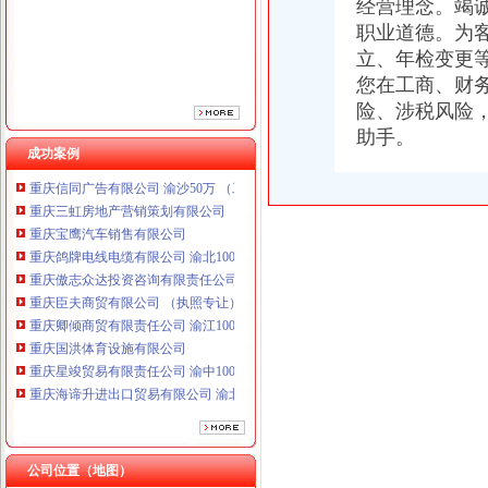
经营理念。竭
重庆傲志众达投资咨询有限责任公司 渝九1000万 （增资）
职业道德。为
重庆臣夫商贸有限公司 （执照专让）
立、年检变更
重庆卿倾商贸有限责任公司 渝江100万 （工商注册）
重庆国洪体育设施有限公司
您在工商、财
重庆星竣贸易有限责任公司 渝中100万 （进出口权）
险、涉税风险
重庆海谛升进出口贸易有限公司 渝北100万 （进出口权）
助手。
重庆奕欣锦诚商贸有限公司 渝九50万 （工商注册）
成功案例
重庆信同广告有限公司 渝沙50万 （工商注册）
重庆三虹房地产营销策划有限公司
重庆宝鹰汽车销售有限公司
重庆鸽牌电线电缆有限公司 渝北10010万 (进出口权)
重庆傲志众达投资咨询有限责任公司 渝九1000万 （增资）
重庆臣夫商贸有限公司 （执照专让）
重庆卿倾商贸有限责任公司 渝江100万 （工商注册）
重庆国洪体育设施有限公司
重庆星竣贸易有限责任公司 渝中100万 （进出口权）
重庆海谛升进出口贸易有限公司 渝北100万 （进出口权）
重庆奕欣锦诚商贸有限公司 渝九50万 （工商注册）
重庆信同广告有限公司 渝沙50万 （工商注册）
重庆三虹房地产营销策划有限公司
重庆宝鹰汽车销售有限公司
公司位置（地图）