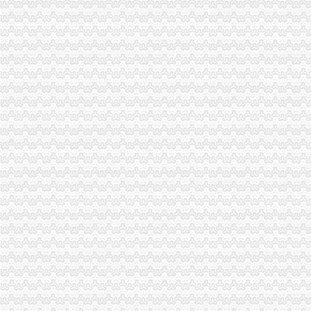
1元注册公司
1元注册公司所带来的股权分红问题_会计服务_会员交流_会计科普论坛
1元钱就能注册公司是真的吗？_搜狐财经_搜狐网
0元注册公司
合肥市0元注册公司+送网站+提供注册地址全程上门-合肥58同城
0元注册公司你准备好创业了吗？_服装品牌_中国加盟网
免费注册公司
【免费公司注册代理记账资质认证长春免费代办公司注册科提供地址
免费注册公司是真的啦不信你试试【今日推荐网-广州工商/税务/财务】
重庆一元注册公司
重庆注册一个实业公司需要多少资金.涉及到房地产开发类的--找法网
重庆一小伙花万元抢注百余域名六年没卖出一个-抢注,域名,脱手-新闻
重庆0元注册公司
【天津恩华企业孵化器有限公司_科技型企业直补2万虚拟0元注册】-
盈重庆时时2期计划表_盈重庆时时2期计划表【票公司】
重庆免费注册公司
重庆代帐|重庆公司注册-重庆财务/审计/注册-重庆招贴网
重庆代理记账_重庆工商注册_重庆办理资质_代办_企业服务_八戒财税