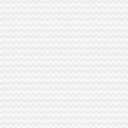
工商动态
万盛区工商分局重庆0元注册公司6.30任务完成情况
开县工商局免费注册公司采取四项措施确保中考高考顺利进行
经开区举行“诚信守约 无愧社会”重庆免费注册公司签名宣誓仪式
巴南局重庆0元注册公司扎实开展种子留样备查工作
各区县局1元注册公司立足职能努力为建设社会主义新农村服务
大渡口局“三个为主”一元注册公司流程创新消保维权工作机制
江北局重庆一元注册公司结合验照工作进一步落实就业再就业优惠政策
高新区局重庆一元注册公司规范审批与巡查监管并重强化户外广告监管
江津局着力加强非公有制经济的0元注册公司党建工作
2005年全市0元注册公司外商投资企业登记情况
长寿局重庆免费注册公司抓龙头企业规范农资管理
大渡口局积极开展“走近社区”1元注册公司活动
李晞朦副局0元注册公司长到南岸区工商分局指导工作
万州局认真贯彻落实全市一元注册公司工商行政管理工作会议精神
开县局重庆一元注册公司以行政执法和效能监察考核为抓手着力推进工商所建设
万州局将实行“五分”重庆一元注册公司运行方式创新办公室工作
涪陵区工商分局一元注册公司服务外企受称赞
市免费注册公司工商局三项措施加强食品保鲜膜销售和使用管理
李晞朦副局如何一元钱办公司长到渝北区工商分局检查广告整治工作
南岸区工商分局加强国庆节日市如何一元钱办公司场监管