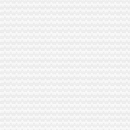
注册资金为1元
甲公司是一家有限责任公司,注册资本为1亿元。截至2009年12月,公
注册资本登记制度改革满月“一元公司”江苏只出现一家-搜狐滚动
认缴注册资金
注册资本认缴期限是多久,注册资本认缴可能会出现的问题-法邦网
注册资本认缴等于“不用缴”吗
0注册资金
专业注册开封公司财务代理0注册资金悦达财务
深圳0元开公司,注册资金认缴制是什么意思？_搜狐社会_搜狐网
0元注册公司流程
0元注册公司,拼服务也拼价格（上门服务）-南宁58同城
南京0元出资注册公司流程-南京58同城
一元注册公司流程
杭州海外公司注册：公司注册流程及费用-杭州爱问分类
万荣哪有注册公司-公司注册流程及费用-代理公司注册-教育-十堰网
如何一元钱办公司
河南：农民工创业“一元钱”就能创办企_创业聚合信息_开店之家
一元钱办公司,你动心了吗？_宁宁妈咪_天涯问答_天涯社区
一元注册公司
1元钱真的能注册公司吗？1元怎么注册公司_上海誉胜注册公司
一元注册公司-深圳市潮鼎盛企业管理有限公司