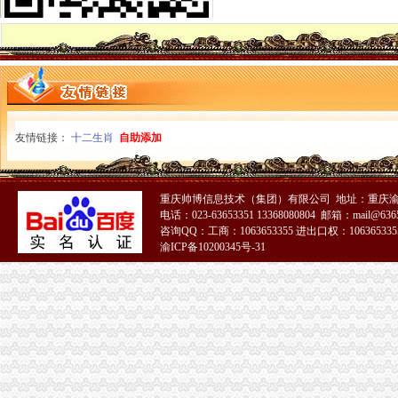
一元钱办公司,你动心了吗？_宁宁妈咪_天涯问答_天涯社区
一元注册公司
1元钱真的能注册公司吗？1元怎么注册公司_上海誉胜注册公司
一元注册公司-深圳市潮鼎盛企业管理有限公司
1元注册公司
1元注册公司所带来的股权分红问题_会计服务_会员交流_会计科普论坛
1元钱就能注册公司是真的吗？_搜狐财经_搜狐网
0元注册公司
友情链接：
十二生肖
自助添加
合肥市0元注册公司+送网站+提供注册地址全程上门-合肥58同城
0元注册公司你准备好创业了吗？_服装品牌_中国加盟网
免费注册公司
重庆帅博信息技术（集团）有限公司 地址：重庆渝
【免费公司注册代理记账资质认证长春免费代办公司注册科提供地址
电话：023-63653351 13368080804 邮箱：mail@6365
免费注册公司是真的啦不信你试试【今日推荐网-广州工商/税务/财务】
咨询QQ：工商：1063653355 进出口权：1063653355
重庆一元注册公司
渝ICP备10200345号-31
重庆注册一个实业公司需要多少资金.涉及到房地产开发类的--找法网
重庆一小伙花万元抢注百余域名六年没卖出一个-抢注,域名,脱手-新闻
重庆0元注册公司
【天津恩华企业孵化器有限公司_科技型企业直补2万虚拟0元注册】-
盈重庆时时2期计划表_盈重庆时时2期计划表【票公司】
重庆免费注册公司
重庆代帐|重庆公司注册-重庆财务/审计/注册-重庆招贴网
重庆代理记账_重庆工商注册_重庆办理资质_代办_企业服务_八戒财税