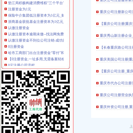
重庆公司注册服务新
注册资金为1元
保险中介集团低注册资本为1亿元_财经_腾讯网
重庆公司注册新公司
浙商基金获批基金注册资本为1亿元_基金频道_证券之星
认缴注册资金
【重庆公司注册|重庆
认缴注册资本逾期未缴--找法网免费法律咨询
认缴注册资金不到位公司注销-成功案例-尚标
重庆秀山新注册企业
0注册资金
【长春重庆路公司注册
哈市工商部门出台注册资金“零付”和“分期付款”扶持政策激发学
【0注册资金,一址多用,无需备案轻松注册公司的图片】-天河珠江
重庆美国公司注册|重
0元注册公司流程
0元注册公司代办工商全套手续-聊城58同城
【重庆公司注册_重
0元注册公司,各类种行业许可证,一周出三证-上海58同城
一元注册公司流程
重庆市代办公司注册
广州一元公司注册,无场地,无注册资金注册广州公司图片,广州
一元注册公司自贸区注册代理记帐审计厂房租售-上海58同城
重庆公司注册营业执
如何一元钱办公司
一元钱办公司成都工商登记创新高四川新闻网_四川新闻
重庆外资公司注册,重
一元钱能否办企业（豆瓣）
一元注册公司
太原家一元注册企业诞生下岗职工圆了老板梦个人合伙-法律快车
上
山东10项改革促工商注册便利化一元钱注册公司--山东频道--人民网