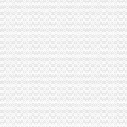
认缴注册资本逾期未缴--找法网免费法律咨询
认缴注册资金不到位公司注销-成功案例-尚标
0注册资金
哈市工商部门出台注册资金“零付”和“分期付款”扶持政策激发学
【0注册资金,一址多用,无需备案轻松注册公司的图片】-天河珠江
0元注册公司流程
0元注册公司代办工商全套手续-聊城58同城
0元注册公司,各类种行业许可证,一周出三证-上海58同城
一元注册公司流程
广州一元公司注册,无场地,无注册资金注册广州公司图片,广州
一元注册公司自贸区注册代理记帐审计厂房租售-上海58同城
如何一元钱办公司
一元钱办公司成都工商登记创新高四川新闻网_四川新闻
一元钱能否办企业（豆瓣）
一元注册公司
太原家一元注册企业诞生下岗职工圆了老板梦个人合伙-法律快车
山东10项改革促工商注册便利化一元钱注册公司--山东频道--人民网
1元注册公司
1元注册公司-广州58同城
山东两月仅10个“1元公司”注册运营困难重重_中国江苏网
0元注册公司