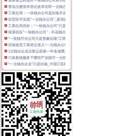
青岛注册资本登记改革在即一元钱办公司成为现实_齐鲁原创_山东新
工商总局：一块钱办公司是比喻不花钱办公司不可能_中国江苏网
自贸区可实现“一元钱办公司”_新浪新闻
工商总局局长：“一块钱办公司”只是个比喻_网易新闻
张茅回应“一块钱办公司”：不花钱办公司不可能_金羊网理财
“一块钱可办公司只是形象比喻”工商总局：完全不花钱办公司不可能
济南放宽工商登记准入“一元钱办公司”成为可能_齐鲁原创_山东新
1元钱办企业没那么容易一年各项费用近2万-理财频道-和讯网
15条新税服务下哪些产业园可一元钱办公司？-产业园区新闻-搜狐焦点网
“一元钱办企业”只是比喻_中国江苏网
湖北将统一启用新版营业执照一元钱也能办公司-中新网
湖北将统一启用新版营业执照一元钱也能办公司-中新网
“一元钱办公司”让创业者圆梦_金羊网新闻
青岛：注册资本登记制度改革一元钱可办公司山东新闻烟台新闻网
孝感槐荫论坛-槐荫城事-“一元钱办公司”3月1日起成现实
“一元钱开公司”引发创业热潮--慈溪新闻网
工商总局局长周石平：一元钱办企业只是比喻_财经频道_证券之星
上海自贸区：一元钱也能办公司企业真的轻装上阵了_东方财富网
张茅谈怎样面对一块钱办公司和10亿元注册公司_新闻_央视网（cctv.
多些“一块钱办公司”又何妨？-新闻频道-华龙网
济南放宽工商登记准入“一元钱办公司”成为可能-搜狐滚动
“一元钱办公司”让创业者圆梦-新闻频道-华龙网