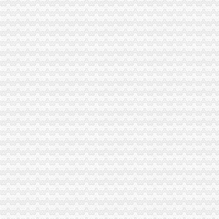
一元钱办公司,你动心了吗？_宁宁妈咪_天涯问答_天涯社区
一元钱办公司_网易新闻
工商总局局长周石平：一元钱办企业只是比喻|企业|工商总局|周石平_
《两会e客厅》第一期：一元钱办公司可能吗？--人民电视--人民网
“一元钱”办公司,诚信咋保障？-公司法-维权频道-中工网
1元钱便可创业办公司省内一批惠民新政今起正式实施__万家热线-安徽
“一元钱办企业”只是比喻瓯网数字报-温州日报数字报-温州日报电子
一块钱也能办公司贵州省工商局解读注册资本登记制度改革|股东|注册_
工商总局回应“一块钱办公司”_财经_腾讯网
张茅谈怎样面对一块钱办公司和10亿元注册公司-世界服装鞋帽网-行业
青岛注册资本登记改革在即一元钱办公司成为现实_齐鲁原创_山东新
工商总局：一块钱办公司是比喻不花钱办公司不可能_中国江苏网
自贸区可实现“一元钱办公司”_新浪新闻
工商总局局长：“一块钱办公司”只是个比喻_网易新闻
张茅回应“一块钱办公司”：不花钱办公司不可能_金羊网理财
“一块钱可办公司只是形象比喻”工商总局：完全不花钱办公司不可能
济南放宽工商登记准入“一元钱办公司”成为可能_齐鲁原创_山东新
1元钱办企业没那么容易一年各项费用近2万-理财频道-和讯网
15条新税服务下哪些产业园可一元钱办公司？-产业园区新闻-搜狐焦点网
“一元钱办企业”只是比喻_中国江苏网
湖北将统一启用新版营业执照一元钱也能办公司-中新网