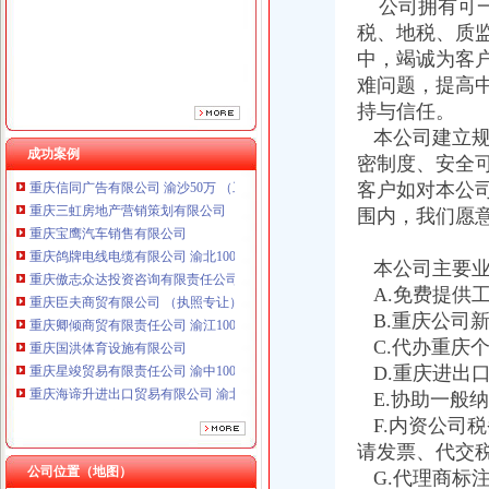
公司拥有可一
重庆傲志众达投资咨询有限责任公司 渝九1000万 （增资）
重庆臣夫商贸有限公司 （执照专让）
税、地税、质
重庆卿倾商贸有限责任公司 渝江100万 （工商注册）
中，竭诚为客
重庆国洪体育设施有限公司
难问题，提高
重庆星竣贸易有限责任公司 渝中100万 （进出口权）
持与信任。
重庆海谛升进出口贸易有限公司 渝北100万 （进出口权）
本公司建立规
重庆奕欣锦诚商贸有限公司 渝九50万 （工商注册）
成功案例
密制度、安全
重庆信同广告有限公司 渝沙50万 （工商注册）
客户如对本公
重庆三虹房地产营销策划有限公司
重庆宝鹰汽车销售有限公司
围内，我们愿
重庆鸽牌电线电缆有限公司 渝北10010万 (进出口权)
重庆傲志众达投资咨询有限责任公司 渝九1000万 （增资）
本公司主要业
重庆臣夫商贸有限公司 （执照专让）
A.免费提供
重庆卿倾商贸有限责任公司 渝江100万 （工商注册）
B.重庆公司
重庆国洪体育设施有限公司
如何一元钱办公司
C.代办重庆
重庆星竣贸易有限责任公司 渝中100万 （进出口权）
河南：农民工创业“一元钱”就能创办企_创业聚合信息_开店之家
D.重庆进出
重庆海谛升进出口贸易有限公司 渝北100万 （进出口权）
一元钱办公司,你动心了吗？_宁宁妈咪_天涯问答_天涯社区
重庆奕欣锦诚商贸有限公司 渝九50万 （工商注册）
E.协助一般
一元钱是否可以办公司？【今日推荐网-郑州工商/税务/财务】
重庆信同广告有限公司 渝沙50万 （工商注册）
F.内资公司
“一元钱办公司”的“轻”与“重”(图)-搜狐滚动
重庆三虹房地产营销策划有限公司
请发票、代交
“一元钱办公司”不是梦了(图)-搜狐滚动
重庆宝鹰汽车销售有限公司
公司位置（地图）
G.代理商标
“一元钱”都能办公司？降低“门槛”激励创业人-德州社会-德