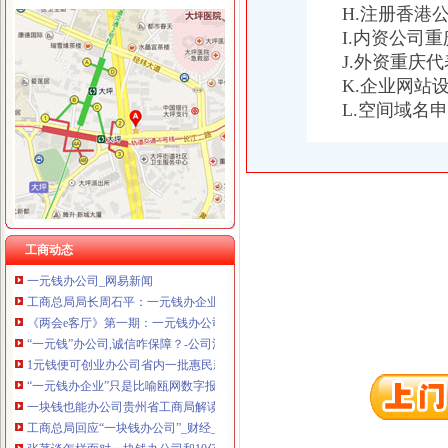
“一元钱办公司”成现实(图)_网易新闻
H.注册香港
今起我省可“一元钱办公司”了|机构|注册_凤凰财经
I.内资公司
工商总局局长：一块钱可以办公司但如何经营？_网易新闻
J.外资重庆
《央视财经评论》一元钱办公司你动心了吗?_经济_央
K.企业网站
一元钱真的可以办企业吗？_中国经济网——国家经济门户
L.空间域名
对“一元钱办公司”的理解和认识_时光不老-初心不忘_新浪博客
“一元钱办公司”只是比喻_新浪新闻
“1元钱可以办公司”只是一种形象说法__新浪博客
工商总局回应“一块钱办公司”称只是“形象比喻”_经济_央视网
“1元钱办公司”实施5个月宽进严管确保系统诚信建设_中国经济网—
“一元钱办公司”成现实|注册|契约_凤凰财经
一元钱办公司,你动心了吗？_宁宁妈咪_天涯问答_天涯社区
工商动态
一元钱办公司_网易新闻
工商总局局长周石平：一元钱办企业只是比喻|企业|工商总局|周石平_
《两会e客厅》第一期：一元钱办公司可能吗？--人民电视--人民网
“一元钱”办公司,诚信咋保障？-公司法-维权频道-中工网
1元钱便可创业办公司省内一批惠民新政今起正式实施__万家热线-安徽
“一元钱办企业”只是比喻瓯网数字报-温州日报数字报-温州日报电子
一块钱也能办公司贵州省工商局解读注册资本登记制度改革|股东|注册_
工商总局回应“一块钱办公司”_财经_腾讯网
张茅谈怎样面对一块钱办公司和10亿元注册公司-世界服装鞋帽网-行业