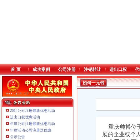
首 页
成功案例
公司注册
注销转让
进出口权
代
如何一元钱
办公司
2014公司注册最新优惠活动
进出口权优惠活动
年度公司注册最新优惠活动
本站导航
重庆帅博位于
年度活动公司注册送优惠
展的企业或个
重庆鸽牌电线电缆有限公司 渝北10010万 (进出口权)
公示公告