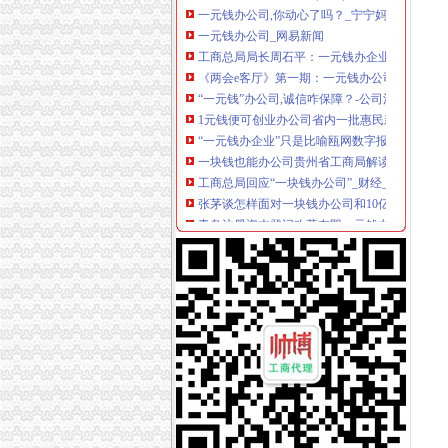
一元钱办公司_网易新闻
工商总局局长周石平：一元钱办企业只是比喻|企
《两会e客厅》第一期：一元钱办公司可能吗？--
“一元钱”办公司,诚信咋保障？-公司法-维权频道
1元钱便可创业办公司省内一批惠民新政今起正式
“一元钱办企业”只是比喻瓯网数字报-温州日报
一块钱也能办公司贵州省工商局解读注册资本登记
工商总局回应“一块钱办公司”_财经_腾讯网
张茅谈怎样面对一块钱办公司和10亿元注册公司
青岛注册资本登记改革在即一元钱办公司成为现
工商总局：一块钱办公司是比喻不花钱办公司不
自贸区可实现“一元钱办公司”_新浪新闻
工商总局局长：“一块钱办公司”只是个比喻_网
张茅回应“一块钱办公司”：不花钱办公司不可能
“一块钱可办公司只是形象比喻”工商总局：完
济南放宽工商登记准入“一元钱办公司”成为可能
1元钱办企业没那么容易一年各项费用近2万-理
15条新税服务下哪些产业园可一元钱办公司？-
“一元钱办企业”只是比喻_中国江苏网
湖北将统一启用新版营业执照一元钱也能办公司
湖北将统一启用新版营业执照一元钱也能办公司