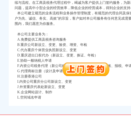
续与流程。在工商及税务代理过程中，竭诚为客户提供上门签约服务，为新
注册）
问题，提高中小型企业的经营效率，降低企业的经营成本，得到企业的支持
本公司建立规范的业务流程和业务操作管理制度，有规范的代理合同及保密
口权）
户为先、诚信、务实、高效”的宗旨，客户如对本公司服务有任何意见或需
进出口权）
围内，我们愿意为你服务。
册）
本公司主要业务为：
A.免费提供工商及税务咨询服务
B.重庆公司新设立、变更、验资、增资、年检
C.代办重庆个体营业执照新设立、变更
口权)
D.重庆进出口权代办（新设立、变更、换证、年检）
万 （增资）
E.协助一般纳税人申请
F.内资公司税务代理（新公司税务报到、每月上门取票、做账、报税、申
G.代理商标注册（设计及申请）
注册）
H.注册香港公司
I.内资公司重庆分公司新设立、变更
口权）
J.外资重庆代表处新设立、变更
进出口权）
K.企业网站设计、制作
册）
L.空间域名申请