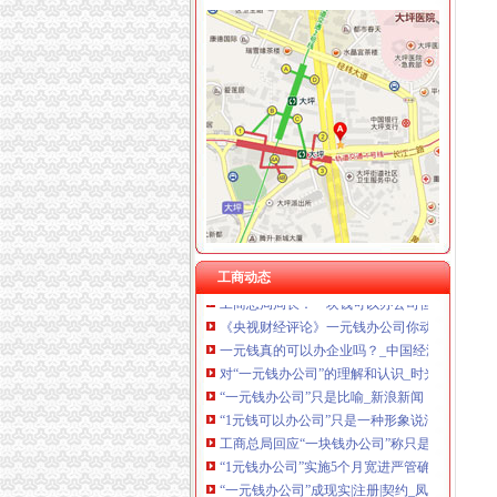
如何一元钱办公司
河南：农民工创业“一元钱”就能创办企_创业聚
一元钱办公司,你动心了吗？_宁宁妈咪_天涯问
一元钱是否可以办公司？【今日推荐网-郑州工商
“一元钱办公司”的“轻”与“重”(图)-搜狐滚动
“一元钱办公司”不是梦了(图)-搜狐滚动
“一元钱”都能办公司？降低“门槛”激励创业人-
“一元钱办公司”成现实(图)_网易新闻
今起我省可“一元钱办公司”了|机构|注册_凤凰财
工商动态
工商总局局长：一块钱可以办公司但如何经营？
《央视财经评论》一元钱办公司你动心了吗?_经
一元钱真的可以办企业吗？_中国经济网——国
对“一元钱办公司”的理解和认识_时光不老-初心
“一元钱办公司”只是比喻_新浪新闻
“1元钱可以办公司”只是一种形象说法__新浪博
工商总局回应“一块钱办公司”称只是“形象比喻”
“1元钱办公司”实施5个月宽进严管确保系统诚
“一元钱办公司”成现实|注册|契约_凤凰财经
一元钱办公司,你动心了吗？_宁宁妈咪_天涯问