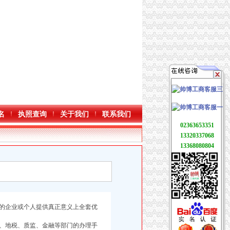
名
执照查询
关于我们
联系我们
02363653351
13320337068
13368080804
的企业或个人提供真正意义上全套优
、地税、质监、金融等部门的办理手