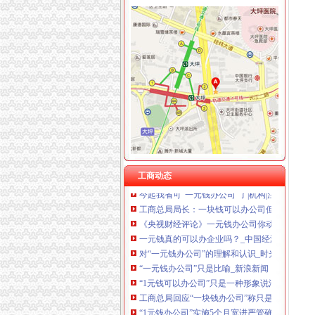
如何一元钱办公司
河南：农民工创业“一元钱”就能创办企_创业聚
一元钱办公司成都工商登记创新高_城市综合_
一元钱是否可以办公司？【今日推荐网-郑州工商
“一元钱办公司”的“轻”与“重”(图)-搜狐滚动
“一元钱办公司”不是梦了(图)-搜狐滚动
“一元钱”都能办公司？降低“门槛”激励创业人-
“一元钱办公司”成现实(图)_网易新闻
工商动态
今起我省可“一元钱办公司”了|机构|注册_凤凰财
工商总局局长：一块钱可以办公司但如何经营？
《央视财经评论》一元钱办公司你动心了吗?_经
一元钱真的可以办企业吗？_中国经济网——国
对“一元钱办公司”的理解和认识_时光不老-初心
“一元钱办公司”只是比喻_新浪新闻
“1元钱可以办公司”只是一种形象说法__新浪博
工商总局回应“一块钱办公司”称只是“形象比喻”
“1元钱办公司”实施5个月宽进严管确保系统诚
“一元钱办公司”成现实|注册|契约_凤凰财经