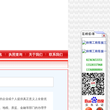
名
执照查询
关于我们
联系我们
02363653351
13320337068
13368080804
的企业或个人提供真正意义上全套优
、地税、质监、金融等部门的办理手