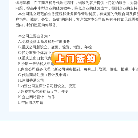
续与流程。在工商及税务代理过程中，竭诚为客户提供上门签约服务，为新
问题，提高中小型企业的经营效率，降低企业的经营成本，得到企业的支持
注册）
本公司建立规范的业务流程和业务操作管理制度，有规范的代理合同及保密
户为先、诚信、务实、高效”的宗旨，客户如对本公司服务有任何意见或需
围内，我们愿意为你服务。
口权）
进出口权）
本公司主要业务为：
册）
A.免费提供工商及税务咨询服务
B.重庆公司新设立、变更、验资、增资、年检
C.代办重庆个体营业执照新设立、变更
D.重庆进出口权代办（新设立、变更、换证、年检）
E.协助一般纳税人申请
口权)
F.内资公司税务代理（新公司税务报到、每月上门取票、做账、报税、申
万 （增资）
G.代理商标注册（设计及申请）
H.注册香港公司
注册）
I.内资公司重庆分公司新设立、变更
J.外资重庆代表处新设立、变更
口权）
K.企业网站设计、制作
L.空间域名申请
进出口权）
册）