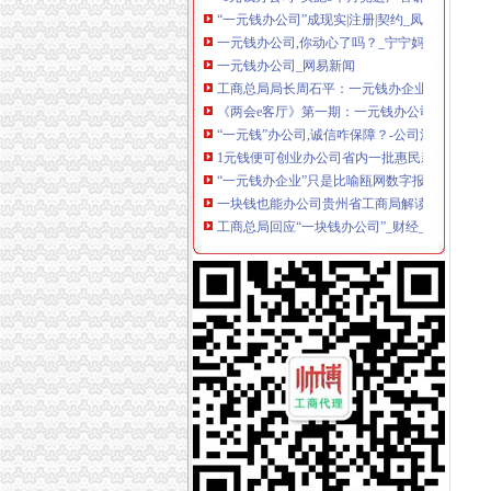
一元钱办公司,你动心了吗？_宁宁妈咪_天涯问
一元钱办公司_网易新闻
工商总局局长周石平：一元钱办企业只是比喻|企
《两会e客厅》第一期：一元钱办公司可能吗？--
“一元钱”办公司,诚信咋保障？-公司法-维权频道
1元钱便可创业办公司省内一批惠民新政今起正式
“一元钱办企业”只是比喻瓯网数字报-温州日报
一块钱也能办公司贵州省工商局解读注册资本登记
工商总局回应“一块钱办公司”_财经_腾讯网
张茅谈怎样面对一块钱办公司和10亿元注册公司
青岛注册资本登记改革在即一元钱办公司成为现
工商总局：一块钱办公司是比喻不花钱办公司不
自贸区可实现“一元钱办公司”_新浪新闻
工商总局局长：“一块钱办公司”只是个比喻_网
张茅回应“一块钱办公司”：不花钱办公司不可能
“一块钱可办公司只是形象比喻”工商总局：完
济南放宽工商登记准入“一元钱办公司”成为可能
1元钱办企业没那么容易一年各项费用近2万-理
15条新税服务下哪些产业园可一元钱办公司？-
“一元钱办企业”只是比喻_中国江苏网
湖北将统一启用新版营业执照一元钱也能办公司