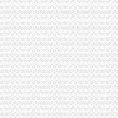
北京两家注册资本仅为1元公司成功注册|注册资本|资本登记_新浪新闻
如果注册资本仅设为1元,会有什么不良后果?-知乎
低注册资本限制将取消今后一元钱就能开公司_经济_央视网
不用担心注册资金不够1元开公司不再是个梦
从“一元注册资本”到“百年认缴期限”_网易财经
1元注册资本也能开公司了_网易新闻
注册资本制度改革：“一元公司”不被看好_业界评论-会计新闻-会计
中国福建--取消公司设立低注册资本规定后,可以成立注册资本为1元
注册资金一亿元人民的公司算大公司吗？_搜问问
取消低注册资本不意味鼓励设立注册资本为一元的公司_摘要_访谈1_
个人资企业营业执照上面的注册资本写1元,是不是太寒碜了,注
注册资本登记制改革满月安徽出现“1元钱”公司-搜狐滚动
长春：大学生可注册资金数额为1元的公司_CCTV.com_中国中央电视台
长春鼓励大学生创业可注册资金额为1元公司_各地新闻_新闻_腾讯网
东营尚未出现“1元公司”注册资金低的为1万多_东营新闻_东营大
北京两家注册资本仅为1元公司成功注册_城视网
1元注册资本仅是基本条件_暴风影音
注册资本登记制度改革满月“一元公司”江苏只出现一家-搜狐滚动
安徽10家新公司注册资本仅1元|登记|注册_凤凰财经
取消注册资本底线全省诞生514家＂1元＂公司-世界服装鞋帽网-行业门
注册资本登记制度改革满月江苏“1元公司”仅1家-世界服装鞋帽网-行