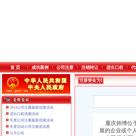
首 页
成功案例
公司注册
注销转让
进出口权
代
注册资金为1
元
2014公司注册最新优惠活动
进出口权优惠活动
年度公司注册最新优惠活动
本站导航
重庆帅博位于
年度活动公司注册送优惠
展的企业或个
公示公告