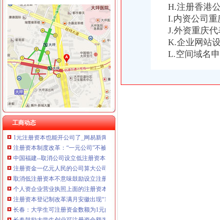
重庆星竣贸易有限责任公司 渝中100万 （进出口权）
华夏幸福涉文化影视注册资本1亿元-房产新闻-唐山搜狐焦点网
H.注册香港
重庆海谛升进出口贸易有限公司 渝北100万 （进出口权）
长春鼓励大学生创业可注册资金额为1元公司_各地新闻_新闻_腾讯网
I.内资公司
重庆奕欣锦诚商贸有限公司 渝九50万 （工商注册）
取消公司低注册资本限制后,1块钱可以申请公司,那么破产怎么算
J.外资重庆
重庆信同广告有限公司 渝沙50万 （工商注册）
公司注册资金多少才算合适？1元起是不是真的？-商务服务
K.企业网站
重庆三虹房地产营销策划有限公司
填表注册半个钟注册资金1块钱_第FC01版：佛山观察_2014-03-05_
重庆宝鹰汽车销售有限公司
L.空间域名
本人注册了一家个人资企业,注册资金是1元钱,请问这_钱堂社区
从“一元注册资本”到“百年认缴期限”;作出这个决定之人,必将是
北京两家注册资本仅为1元公司成功注册|注册资本|资本登记_新浪新闻
如果注册资本仅设为1元,会有什么不良后果?-知乎
低注册资本限制将取消今后一元钱就能开公司_经济_央视网
不用担心注册资金不够1元开公司不再是个梦
从“一元注册资本”到“百年认缴期限”_网易财经
工商动态
1元注册资本也能开公司了_网易新闻
注册资本制度改革：“一元公司”不被看好_业界评论-会计新闻-会计
中国福建--取消公司设立低注册资本规定后,可以成立注册资本为1元
注册资金一亿元人民的公司算大公司吗？_搜问问
取消低注册资本不意味鼓励设立注册资本为一元的公司_摘要_访谈1_
个人资企业营业执照上面的注册资本写1元,是不是太寒碜了,注
注册资本登记制改革满月安徽出现“1元钱”公司-搜狐滚动
长春：大学生可注册资金数额为1元的公司_CCTV.com_中国中央电视台
长春鼓励大学生创业可注册资金额为1元公司_各地新闻_新闻_腾讯网