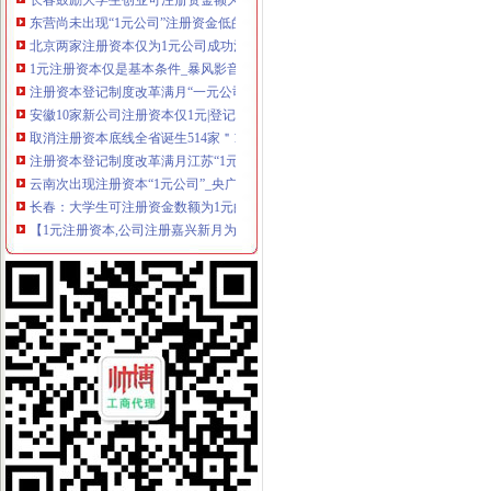
东营尚未出现“1元公司”注册资金低的为1万多_东营新闻_东营大
北京两家注册资本仅为1元公司成功注册_城视网
1元注册资本仅是基本条件_暴风影音
注册资本登记制度改革满月“一元公司”江苏只出现一家-搜狐滚动
安徽10家新公司注册资本仅1元|登记|注册_凤凰财经
取消注册资本底线全省诞生514家＂1元＂公司-世界服装鞋帽网-行业门
注册资本登记制度改革满月江苏“1元公司”仅1家-世界服装鞋帽网-行
云南次出现注册资本“1元公司”_央广网
长春：大学生可注册资金数额为1元的公司--新闻
【1元注册资本,公司注册嘉兴新月为你办理】价格_厂家_图片-Hc360
山东取消公司低注册资本限制1元钱可注册公司_齐鲁原创_山东新闻
保险中介集团低注册资本为1亿元_财经中心_中国网
北京注册资本登记改革月现两家“一元公司”_财经_腾讯网
注册资本登记制度：江苏＂一元公司＂仅有一家——江苏新闻网
注册资本登记制改革门槛降低皖10家新公司注册资本仅1元__万家热线
注册资本均为一亿元发起人大多经营房地产-市场-东莞乐居网
1元开公司?注册资本仅是基本条件[午间新闻]—在线播放—优酷网,视
会计“乌龙”成合肥“1元公司”实际注册资金10万_安徽新闻_合肥
注册资本同比增八成出现两家“一元公司”_第DC02版：东莞观察_
甲公司是一家有限责任公司,注册资本为1亿元。截至2009年12月,公
香港公司注册资本1元-企汇网
甘肃工商局降低注册资本门槛一元可办公司-搜狐证券