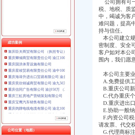
公司拥有可一
税、地税、质
中，竭诚为客
难问题，提高
持与信任。
重庆鸽牌电线电缆有限公司 渝北10010万 (进出口权)
本公司建立规
重庆傲志众达投资咨询有限责任公司 渝九1000万 （增资）
成功案例
密制度、安全
重庆臣夫商贸有限公司 （执照专让）
客户如对本公
重庆卿倾商贸有限责任公司 渝江100万 （工商注册）
围内，我们愿
重庆国洪体育设施有限公司
重庆星竣贸易有限责任公司 渝中100万 （进出口权）
重庆海谛升进出口贸易有限公司 渝北100万 （进出口权）
本公司主要业
重庆奕欣锦诚商贸有限公司 渝九50万 （工商注册）
A.免费提供
重庆信同广告有限公司 渝沙50万 （工商注册）
B.重庆公司
重庆三虹房地产营销策划有限公司
C.代办重庆
重庆宝鹰汽车销售有限公司
D.重庆进出
重庆鸽牌电线电缆有限公司 渝北10010万 (进出口权)
E.协助一般
重庆傲志众达投资咨询有限责任公司 渝九1000万 （增资）
重庆臣夫商贸有限公司 （执照专让）
F.内资公司
重庆卿倾商贸有限责任公司 渝江100万 （工商注册）
请发票、代交
重庆国洪体育设施有限公司
公司位置（地图）
G.代理商标
注册资金为1元