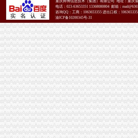
重庆帅博信息技术（集团）有限公司 地址：重庆渝
电话：023-63653351 13368080804 邮箱：mail@6365
咨询QQ：工商：1063653355 进出口权：1063653355
渝ICP备10200345号-31