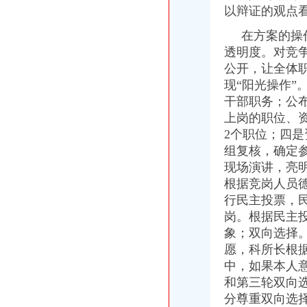
铜梁县工商局重庆一元注册公司全面开展诚信兴商宣传月活动
以辩证的观点
渝中区工商分局重庆免费注册公司六项措施推动信用信息化操作应用大练兵
石柱县工商局“四统一”重庆0元注册公司确保月饼食品安全
在方案的操作
铜梁县工商局“三个净化”免费注册公司整治校园周边环境
透明度。对竞
荣昌县工商局如何一元钱办公司积极引导促进个体私营经济发展
公开，让全体
沙坪坝区工商分局0元注册公司积极开展信用信息化应用岗位大练兵
现“阳光操作
国家工商总局确定今年内整顿市重庆0元注册公司场秩序六项重点
干部职务；公
北京市0元注册公司工商局张志宽局长一行到市局学习考察
上岗的职位、
国家工商总局确定重庆为“金信工程”一元注册公司先行试点城市
2个职位；四
周朝东局免费注册公司长应邀出席第二届中国西部鞋业博览会
潼南县工商局突出“三完善”重庆0元注册公司强化干部队伍考核
组复核，确定
贵州省沿河县工商局赴我市1元注册公司酉阳县工商局学习考察
现场演讲，亮
市工商局企业监管所的如何一元钱办公司干部上门为企业办理年检
根据竞岗人员
李明富副局长带队考察“食品快速检测车”的一元注册公司流程组建工作
行民主投票，
市局机关举行庆“五一”一元注册公司第八套广播体操比赛
岗。根据民主
成都市重庆0元注册公司工商局谢述钧局长一行11人到我局考察
象；双向选择
厦门市如何一元钱办公司工商局王和平局长一行到我局考察
愿，科所长根
重庆—万州外商投资企业远程登记系统正式开通
李明富副局长率队检查“食品检测车”一元注册公司流程生产制作进度
中，如果本人
重庆市重庆一元注册公司企业信用促进会诞生
和第三轮双向
市免费注册公司局第三次党建论坛片会在云阳召开
分尊重双向选
李明富副局1元注册公司长检查云阳县工商局工作