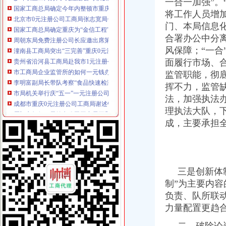
一合一加强”。
北京市0元注册公司工商局张志宽局长一行到市局学习考察
将工作人员增
国家工商总局确定重庆为“金信工程”一元注册公司先行试点城市
周朝东局免费注册公司长应邀出席第二届中国西部鞋业博览会
门、本局信息
潼南县工商局突出“三完善”重庆0元注册公司强化干部队伍考核
合署办公中分
贵州省沿河县工商局赴我市1元注册公司酉阳县工商局学习考察
风保障；“一
市工商局企业监管所的如何一元钱办公司干部上门为企业办理年检
面履行市场、
李明富副局长带队考察“食品快速检测车”的一元注册公司流程组建工作
监管职能，彻
市局机关举行庆“五一”一元注册公司第八套广播体操比赛
挥不力，监管
成都市重庆0元注册公司工商局谢述钧局长一行11人到我局考察
法，加强执法
厦门市如何一元钱办公司工商局王和平局长一行到我局考察
重庆—万州外商投资企业远程登记系统正式开通
理执法大队，下
李明富副局长率队检查“食品检测车”一元注册公司流程生产制作进度
成，主要承担
重庆市重庆一元注册公司企业信用促进会诞生
市免费注册公司局第三次党建论坛片会在云阳召开
李明富副局1元注册公司长检查云阳县工商局工作
开县工商局一元注册公司流程以考核为动力推进队伍建设
三是创新体制
忠县工商局重庆免费注册公司采取五条措施加强中介业管理
制”为主要内
陈速副局如何一元钱办公司长到大渡口区工商分局考察
江北区工商分局重庆免费注册公司召开案件质量评查会
负责、队所联
合川工商局十项制度构建食品市一元注册公司流程场长效监管机制
力量配置更趋
巴南区工商局一元注册公司召开公用企业经营服务消费者监督调查活动动员大会
涪陵区企业信用协会挂牌成立