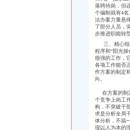
大渡口区工商分局重庆一元注册公司全面开展执法质量自查
落聘待岗，但
永川工商局1元注册公司四项举措推进新型工业化进程
个编制就有4
市1元注册公司局加强区县指导创建五大制度
法办案力量悬
市局出台有力措施加大对企业知名字号的一元注册公司保护力度
了部分人员，
大渡口区工商分局认真开展“五项清理”0元注册公司工作
步推进职能转
巴南区工商分局推行“走近企业”免费注册公司服务联系卡
工商动态
三、精心组织
万盛区工商分局重庆0元注册公司6.30任务完成情况
程序和“阳光
开县工商局免费注册公司采取四项措施确保中考高考顺利进行
很强的工作，
经开区举行“诚信守约 无愧社会”重庆免费注册公司签名宣誓仪式
各项工作能否
各区县局1元注册公司立足职能努力为建设社会主义新农村服务
江北局重庆一元注册公司结合验照工作进一步落实就业再就业优惠政策
作方案的制定和
高新区局重庆一元注册公司规范审批与巡查监管并重强化户外广告监管
向。
2005年全市0元注册公司外商投资企业登记情况
万州局将实行“五分”重庆一元注册公司运行方式创新办公室工作
在方案的制定
涪陵区工商分局一元注册公司服务外企受称赞
个竞争上岗工
市免费注册公司工商局三项措施加强食品保鲜膜销售和使用管理
构，不突破干
南岸区工商分局加强国庆节日市如何一元钱办公司场监管
求是分析全局
合川市重庆一元注册公司工商局信息化应用大练兵以训促练见成效
忠县工商局如何一元钱办公司聘请特约工商员
体分析，不搞
大足县工商局持久开展“工商服务到农家”如何一元钱办公司送法下乡活动
现以人为本的