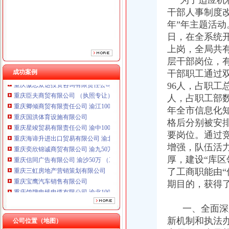
为了适应机构
干部人事制度改
年”年主题活动
日，在全系统
上岗，全局共有
重庆鸽牌电线电缆有限公司 渝北10010万 (进出口权)
层干部岗位，有
重庆傲志众达投资咨询有限责任公司 渝九1000万 （增资）
成功案例
干部职工通过
重庆臣夫商贸有限公司 （执照专让）
96人，占职工总
重庆卿倾商贸有限责任公司 渝江100万 （工商注册）
人，占职工部数
重庆国洪体育设施有限公司
年全市信息化
重庆星竣贸易有限责任公司 渝中100万 （进出口权）
格后分别被安
重庆海谛升进出口贸易有限公司 渝北100万 （进出口权）
重庆奕欣锦诚商贸有限公司 渝九50万 （工商注册）
要岗位。通过
重庆信同广告有限公司 渝沙50万 （工商注册）
增强，队伍活力
重庆三虹房地产营销策划有限公司
厚，建设“库
重庆宝鹰汽车销售有限公司
了工商职能由“
重庆鸽牌电线电缆有限公司 渝北10010万 (进出口权)
期目的，获得
重庆傲志众达投资咨询有限责任公司 渝九1000万 （增资）
重庆臣夫商贸有限公司 （执照专让）
一、全面深入
重庆卿倾商贸有限责任公司 渝江100万 （工商注册）
重庆国洪体育设施有限公司
新机制和执法
公司位置（地图）
工商动态