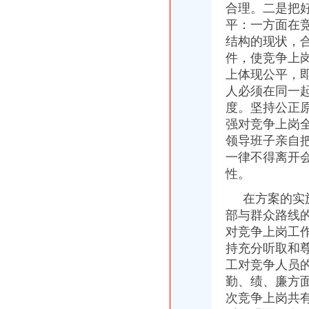
合理。二是把
开县工商局一元注册公司流程以考核为动力推进队伍建设
平：一方面在
忠县工商局重庆免费注册公司采取五条措施加强中介业管理
结构的现状，
陈速副局如何一元钱办公司长到大渡口区工商分局考察
件，使竞争上
江北区工商分局重庆免费注册公司召开案件质量评查会
合川工商局十项制度构建食品市一元注册公司流程场长效监管机制
上体现公平，
巴南区工商局一元注册公司召开公用企业经营服务消费者监督调查活动动员大会
人必须在同一
涪陵区企业信用协会挂牌成立
度。坚持公正
市免费注册公司工商局第三次党建论坛片会在云阳召开
强对竞争上岗
李明富副局0元注册公司长到云阳县工商局考察并作重要指示
领导班子亲自
高新区工商分局一元注册公司完善工商所基础工作适应转型要求
一律不得离开
潼南县工商局开展服务“三农”1元注册公司宣传咨询活动
性。
梁平工商局如何一元钱办公司五项措施全面推进新型工业化建设
合川工商局如何一元钱办公司建立案件管理电子台帐
在方案的实施
万州区工商局推出“2542”如何一元钱办公司效能监察工作举措
部与群众路线
国家工商总局1元注册公司办公厅李建昌主任视察万州区工商局工作
对竞争上岗工
全国工商系统基层建设与人才规划调研座谈会在渝召开
万州工商与外迁移民同行
持充分听取和
大足工商局重庆0元注册公司完善五项制度严格食品安全长效监管
工对竞争人员
九龙坡区工商分局一元注册公司流程积极推进行政审批改革
勤、绩、廉方
渝北区分局认真传达贯彻全市0元注册公司工商行政管理局长会议精神
次竞争上岗共
大渡口区工商分局认真贯彻全市重庆免费注册公司工商行政管理局长会议精神