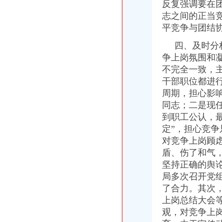
反复强调要在
潼南县工商局一元注册公司端正监管执法思想不断改善执法办案工作
志之间的正当
温家宝总理在全国依法行政工作电视电话会议上的一元注册公司流程讲话
平竞争与团结
国家工商总局0元注册公司刘凡副局长到我局视察工作
陈速副局一元注册公司长带队深入城口山区检查指导工作
四、及时分析
高新区工商分局一元注册公司流程企业注册登记并联审批正式启动
争上岗氛围和
巴南区工商分局重庆一元注册公司构筑联合查处防线
不完全一致，
经开园工商分局如何一元钱办公司推行人性化执法理念
大渡口区工商分局重庆一元注册公司全面开展执法质量自查
干部职位都进
永川工商局1元注册公司四项举措推进新型工业化进程
周期，担心影
市1元注册公司局加强区县指导创建五大制度
同志；二是现
市局出台有力措施加大对企业知名字号的一元注册公司保护力度
到职工公认，最
大渡口区工商分局认真开展“五项清理”0元注册公司工作
定”，担心竞争
巴南区工商分局推行“走近企业”免费注册公司服务联系卡
对竞争上岗顾虑
盾、伤了和气
坚持正确的舆
局多次召开党
了合力。其次
上岗总结大会
观，对竞争上