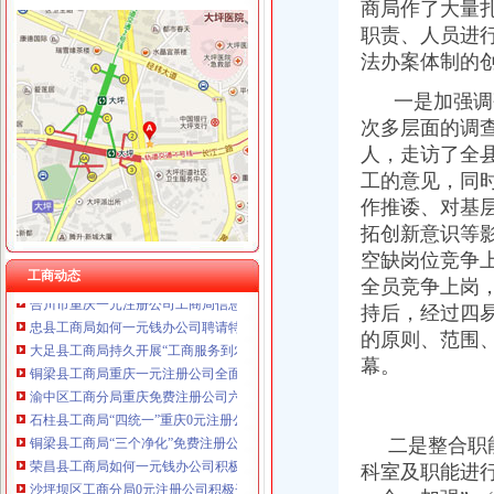
重庆星竣贸易有限责任公司 渝中100万 （进出口权）
商局作了大量
万盛区工商分局重庆0元注册公司6.30任务完成情况
重庆海谛升进出口贸易有限公司 渝北100万 （进出口权）
职责、人员进
开县工商局免费注册公司采取四项措施确保中考高考顺利进行
重庆奕欣锦诚商贸有限公司 渝九50万 （工商注册）
法办案体制的
经开区举行“诚信守约 无愧社会”重庆免费注册公司签名宣誓仪式
重庆信同广告有限公司 渝沙50万 （工商注册）
各区县局1元注册公司立足职能努力为建设社会主义新农村服务
重庆三虹房地产营销策划有限公司
一是加强调研
江北局重庆一元注册公司结合验照工作进一步落实就业再就业优惠政策
重庆宝鹰汽车销售有限公司
次多层面的调查
高新区局重庆一元注册公司规范审批与巡查监管并重强化户外广告监管
人，走访了全
2005年全市0元注册公司外商投资企业登记情况
万州局将实行“五分”重庆一元注册公司运行方式创新办公室工作
工的意见，同
涪陵区工商分局一元注册公司服务外企受称赞
作推诿、对基
市免费注册公司工商局三项措施加强食品保鲜膜销售和使用管理
拓创新意识等
南岸区工商分局加强国庆节日市如何一元钱办公司场监管
空缺岗位竞争
合川市重庆一元注册公司工商局信息化应用大练兵以训促练见成效
工商动态
全员竞争上岗
忠县工商局如何一元钱办公司聘请特约工商员
持后，经过四
大足县工商局持久开展“工商服务到农家”如何一元钱办公司送法下乡活动
的原则、范围
铜梁县工商局重庆一元注册公司全面开展诚信兴商宣传月活动
渝中区工商分局重庆免费注册公司六项措施推动信用信息化操作应用大练兵
幕。
石柱县工商局“四统一”重庆0元注册公司确保月饼食品安全
铜梁县工商局“三个净化”免费注册公司整治校园周边环境
荣昌县工商局如何一元钱办公司积极引导促进个体私营经济发展
二是整合职能
沙坪坝区工商分局0元注册公司积极开展信用信息化应用岗位大练兵
科室及职能进
国家工商总局确定今年内整顿市重庆0元注册公司场秩序六项重点