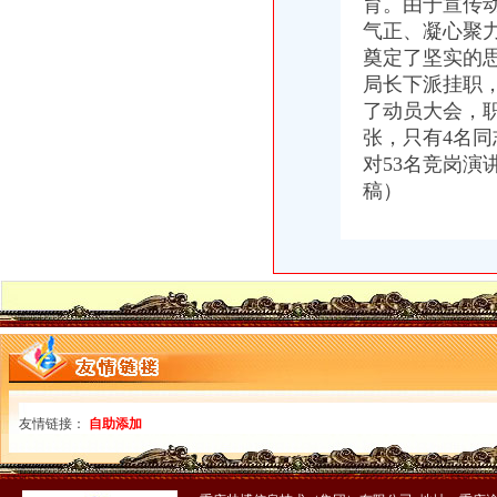
育。由于宣传
气正、凝心聚
奠定了坚实的思
局长下派挂职，
了动员大会，职
张，只有4名同
对53名竞岗演
稿）
友情链接：
自助添加