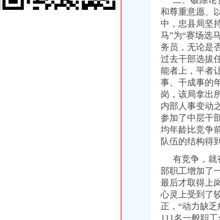
二、破除论资
市免费注册公司工商局第三次党建论坛片会在云阳召开
和尊重意愿、
李明富副局0元注册公司长到云阳县工商局考察并作重要指示
中，忠县局坚
高新区工商分局一元注册公司完善工商所基础工作适应转型要求
马”为“赛场选
潼南县工商局开展服务“三农”1元注册公司宣传咨询活动
务员，无论是
梁平工商局如何一元钱办公司五项措施全面推进新型工业化建设
过去干部选拔
合川工商局如何一元钱办公司建立案件管理电子台帐
能者上，平者
万州区工商局推出“2542”如何一元钱办公司效能监察工作举措
事、干成事的
国家工商总局1元注册公司办公厅李建昌主任视察万州区工商局工作
全国工商系统基层建设与人才规划调研座谈会在渝召开
岗，该局拿出
万州工商与外迁移民同行
内部人事变动之
大足工商局重庆0元注册公司完善五项制度严格食品安全长效监管
参加了中层干
九龙坡区工商分局一元注册公司流程积极推进行政审批改革
均年龄比竞争
渝北区分局认真传达贯彻全市0元注册公司工商行政管理局长会议精神
队伍的结构得
大渡口区工商分局认真贯彻全市重庆免费注册公司工商行政管理局长会议精神
潼南县工商局一元注册公司端正监管执法思想不断改善执法办案工作
有竞争，就有
温家宝总理在全国依法行政工作电视电话会议上的一元注册公司流程讲话
部职工增加了
国家工商总局0元注册公司刘凡副局长到我局视察工作
最后才取得上
陈速副局一元注册公司长带队深入城口山区检查指导工作
心灵上受到了
高新区工商分局一元注册公司流程企业注册登记并联审批正式启动
正，“动力缺
巴南区工商分局重庆一元注册公司构筑联合查处防线
经开园工商分局如何一元钱办公司推行人性化执法理念
111名一般职