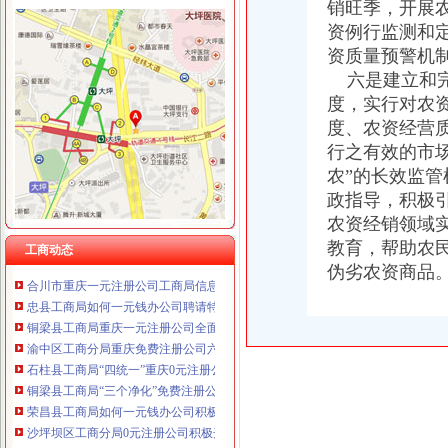
销旺季，开展
资例行监测和
资质量预警机
工商动态
六是建立和完
万盛区工商分局重庆0元注册公司6.30任务完成情况
开县工商局免费注册公司采取四项措施确保中考高考顺利进行
度，实行对农
各区县局1元注册公司立足职能努力为建设社会主义新农村服务
度、农资经营
江北局重庆一元注册公司结合验照工作进一步落实就业再就业优惠政策
行之有效的市
高新区局重庆一元注册公司规范审批与巡查监管并重强化户外广告监管
农”的长效监
万州局将实行“五分”重庆一元注册公司运行方式创新办公室工作
政指导，积极
涪陵区工商分局一元注册公司服务外企受称赞
农资经销领域
市免费注册公司工商局三项措施加强食品保鲜膜销售和使用管理
教育，帮助农
南岸区工商分局加强国庆节日市如何一元钱办公司场监管
工商动态
合川市重庆一元注册公司工商局信息化应用大练兵以训促练见成效
伪劣农资商品
忠县工商局如何一元钱办公司聘请特约工商员
铜梁县工商局重庆一元注册公司全面开展诚信兴商宣传月活动
渝中区工商分局重庆免费注册公司六项措施推动信用信息化操作应用大练兵
石柱县工商局“四统一”重庆0元注册公司确保月饼食品安全
铜梁县工商局“三个净化”免费注册公司整治校园周边环境
荣昌县工商局如何一元钱办公司积极引导促进个体私营经济发展
沙坪坝区工商分局0元注册公司积极开展信用信息化应用岗位大练兵
九龙坡区工商分局如何一元钱办公司加强信息化应用培训工作