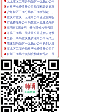
市重庆免费注册公司局商标处认真贯彻落实全市工商管理局长会议精神
沙坪坝区工商分局各工商所制定二、一元注册公司流程三级网格监管措施
重庆市重庆一元注册公司企业信用促进会诞生
市免费注册公司局第三次党建论坛片会在云阳召开
李明富副局1元注册公司长检查云阳县工商局工作
开县工商局一元注册公司流程以考核为动力推进队伍建设
忠县工商局重庆免费注册公司采取五条措施加强中介业管理
陈速副局如何一元钱办公司长到大渡口区工商分局考察
江北区工商分局重庆免费注册公司召开案件质量评查会
合川工商局十项制度构建食品市一元注册公司流程场长效监管机制
巴南区工商局一元注册公司召开公用企业经营服务消费者监督调查活动动员大会
涪陵区企业信用协会挂牌成立
市免费注册公司工商局第三次党建论坛片会在云阳召开
李明富副局0元注册公司长到云阳县工商局考察并作重要指示
高新区工商分局一元注册公司完善工商所基础工作适应转型要求
潼南县工商局开展服务“三农”1元注册公司宣传咨询活动
梁平工商局如何一元钱办公司五项措施全面推进新型工业化建设
合川工商局如何一元钱办公司建立案件管理电子台帐
万州区工商局推出“2542”如何一元钱办公司效能监察工作举措
国家工商总局1元注册公司办公厅李建昌主任视察万州区工商局工作
全国工商系统基层建设与人才规划调研座谈会在渝召开