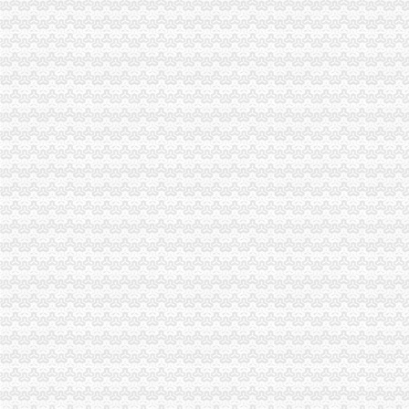
高新区工商分局一元注册公司完善工商所基础工作适应转型要求
潼南县工商局开展服务“三农”1元注册公司宣传咨询活动
梁平工商局如何一元钱办公司五项措施全面推进新型工业化建设
合川工商局如何一元钱办公司建立案件管理电子台帐
万州区工商局推出“2542”如何一元钱办公司效能监察工作举措
国家工商总局1元注册公司办公厅李建昌主任视察万州区工商局工作
全国工商系统基层建设与人才规划调研座谈会在渝召开
万州工商与外迁移民同行
大足工商局重庆0元注册公司完善五项制度严格食品安全长效监管
九龙坡区工商分局一元注册公司流程积极推进行政审批改革
渝北区分局认真传达贯彻全市0元注册公司工商行政管理局长会议精神
大渡口区工商分局认真贯彻全市重庆免费注册公司工商行政管理局长会议精神
潼南县工商局一元注册公司端正监管执法思想不断改善执法办案工作
温家宝总理在全国依法行政工作电视电话会议上的一元注册公司流程讲话
国家工商总局0元注册公司刘凡副局长到我局视察工作
陈速副局一元注册公司长带队深入城口山区检查指导工作
高新区工商分局一元注册公司流程企业注册登记并联审批正式启动
巴南区工商分局重庆一元注册公司构筑联合查处防线
经开园工商分局如何一元钱办公司推行人性化执法理念
大渡口区工商分局重庆一元注册公司全面开展执法质量自查
永川工商局1元注册公司四项举措推进新型工业化进程
市1元注册公司局加强区县指导创建五大制度