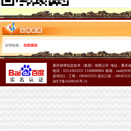
万州工商与外迁移民同行
大足工商局重庆0元注册公司完善五项制度严格食品安全长效监管
九龙坡区工商分局一元注册公司流程积极推进行政审批改革
渝北区分局认真传达贯彻全市0元注册公司工商行政管理局长会议精神
大渡口区工商分局认真贯彻全市重庆免费注册公司工商行政管理局长会议精神
潼南县工商局一元注册公司端正监管执法思想不断改善执法办案工作
温家宝总理在全国依法行政工作电视电话会议上的一元注册公司流程讲话
国家工商总局0元注册公司刘凡副局长到我局视察工作
友情链接：
自助添加
陈速副局一元注册公司长带队深入城口山区检查指导工作
高新区工商分局一元注册公司流程企业注册登记并联审批正式启动
巴南区工商分局重庆一元注册公司构筑联合查处防线
重庆帅博信息技术（集团）有限公司 地址：重庆渝
经开园工商分局如何一元钱办公司推行人性化执法理念
电话：023-63653351 13368080804 邮箱：mail@6365
大渡口区工商分局重庆一元注册公司全面开展执法质量自查
咨询QQ：工商：1063653355 进出口权：1063653355
永川工商局1元注册公司四项举措推进新型工业化进程
渝ICP备10200345号-31
市1元注册公司局加强区县指导创建五大制度
市局出台有力措施加大对企业知名字号的一元注册公司保护力度
大渡口区工商分局认真开展“五项清理”0元注册公司工作
巴南区工商分局推行“走近企业”免费注册公司服务联系卡
万州区委高度评价区工商局“走进企业红盾行”免费注册公司活动
万盛区工商分局积极开展“走近企业”重庆一元注册公司活动
合川工商局实施对市场主体的0元注册公司分类监管
南岸区工商分局行评工作受到市纠风办的一元注册公司充分肯定