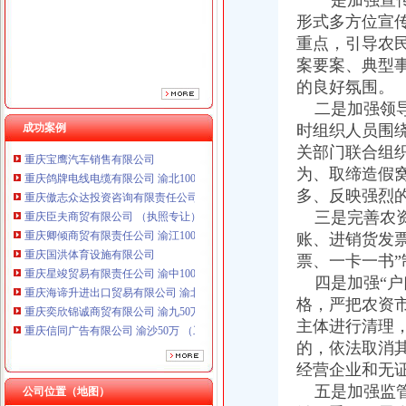
一是加强宣传
重庆卿倾商贸有限责任公司 渝江100万 （工商注册）
形式多方位宣
重庆国洪体育设施有限公司
重点，引导农
重庆星竣贸易有限责任公司 渝中100万 （进出口权）
案要案、典型
重庆海谛升进出口贸易有限公司 渝北100万 （进出口权）
的良好氛围。
重庆奕欣锦诚商贸有限公司 渝九50万 （工商注册）
重庆信同广告有限公司 渝沙50万 （工商注册）
二是加强领导
重庆三虹房地产营销策划有限公司
成功案例
时组织人员围
重庆宝鹰汽车销售有限公司
关部门联合组
重庆鸽牌电线电缆有限公司 渝北10010万 (进出口权)
为、取缔造假
重庆傲志众达投资咨询有限责任公司 渝九1000万 （增资）
多、反映强烈
重庆臣夫商贸有限公司 （执照专让）
三是完善农资
重庆卿倾商贸有限责任公司 渝江100万 （工商注册）
账、进销货发
重庆国洪体育设施有限公司
重庆星竣贸易有限责任公司 渝中100万 （进出口权）
票、一卡一书”
重庆海谛升进出口贸易有限公司 渝北100万 （进出口权）
四是加强“户
重庆奕欣锦诚商贸有限公司 渝九50万 （工商注册）
格，严把农资
重庆信同广告有限公司 渝沙50万 （工商注册）
主体进行清理
重庆三虹房地产营销策划有限公司
的，依法取消
重庆宝鹰汽车销售有限公司
经营企业和无
五是加强监管
公司位置（地图）