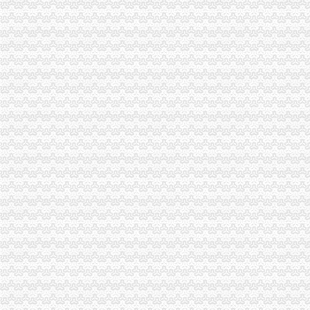
九龙坡区工商分局一元注册公司流程为企业信用促进会保驾护航
高新区工商分局一元注册公司积极推进并联审批制度
市局隆重召开“全市推进市场行业自律加强工商监管服务”1元注册公司工作会议
九龙坡区工商分局重庆免费注册公司荣获驻区行政服务大厅先进集体
江北区工商分局重庆免费注册公司组织隆重纪念邓小平诞辰100周年
万州区工商局开展“走近企业万州行”重庆一元注册公司活动
江北区工商分局免费注册公司开启绿色通道高效服务企业
周朝东局重庆0元注册公司长率队走访太极集团公司
万州区工商系统隆重纪念邓小平同志诞辰100周年
工商动态
万盛区工商分局重庆0元注册公司6.30任务完成情况
开县工商局免费注册公司采取四项措施确保中考高考顺利进行
各区县局1元注册公司立足职能努力为建设社会主义新农村服务
江北局重庆一元注册公司结合验照工作进一步落实就业再就业优惠政策
高新区局重庆一元注册公司规范审批与巡查监管并重强化户外广告监管
万州局将实行“五分”重庆一元注册公司运行方式创新办公室工作
涪陵区工商分局一元注册公司服务外企受称赞
市免费注册公司工商局三项措施加强食品保鲜膜销售和使用管理
南岸区工商分局加强国庆节日市如何一元钱办公司场监管
合川市重庆一元注册公司工商局信息化应用大练兵以训促练见成效
忠县工商局如何一元钱办公司聘请特约工商员