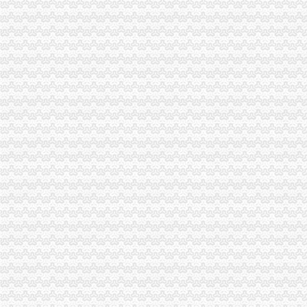
铜梁县工商局重庆一元注册公司全面开展诚信兴商宣传月活动
渝中区工商分局重庆免费注册公司六项措施推动信用信息化操作应用大练兵
石柱县工商局“四统一”重庆0元注册公司确保月饼食品安全
铜梁县工商局“三个净化”免费注册公司整治校园周边环境
荣昌县工商局如何一元钱办公司积极引导促进个体私营经济发展
沙坪坝区工商分局0元注册公司积极开展信用信息化应用岗位大练兵
九龙坡区工商分局如何一元钱办公司加强信息化应用培训工作
市重庆免费注册公司局商标处认真贯彻落实全市工商管理局长会议精神
沙坪坝区工商分局各工商所制定二、一元注册公司流程三级网格监管措施
重庆市重庆一元注册公司企业信用促进会诞生
市免费注册公司局第三次党建论坛片会在云阳召开
李明富副局1元注册公司长检查云阳县工商局工作
开县工商局一元注册公司流程以考核为动力推进队伍建设
忠县工商局重庆免费注册公司采取五条措施加强中介业管理
陈速副局如何一元钱办公司长到大渡口区工商分局考察
江北区工商分局重庆免费注册公司召开案件质量评查会
合川工商局十项制度构建食品市一元注册公司流程场长效监管机制
巴南区工商局一元注册公司召开公用企业经营服务消费者监督调查活动动员大会
涪陵区企业信用协会挂牌成立
市免费注册公司工商局第三次党建论坛片会在云阳召开
李明富副局0元注册公司长到云阳县工商局考察并作重要指示