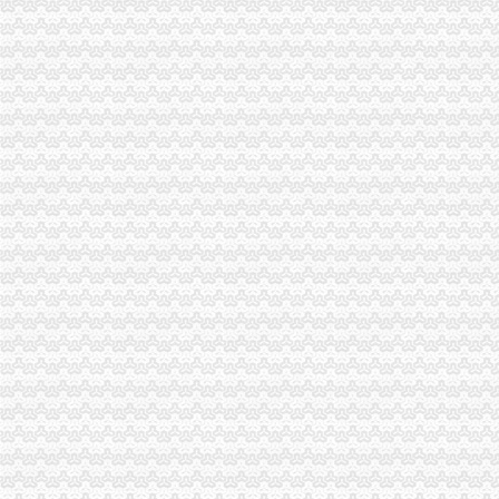
市局出台有力措施加大对企业知名字号的一元注册公司保护力度
大渡口区工商分局认真开展“五项清理”0元注册公司工作
巴南区工商分局推行“走近企业”免费注册公司服务联系卡
万州区委高度评价区工商局“走进企业红盾行”免费注册公司活动
万盛区工商分局积极开展“走近企业”重庆一元注册公司活动
合川工商局实施对市场主体的0元注册公司分类监管
南岸区工商分局行评工作受到市纠风办的一元注册公司充分肯定
九龙坡区工商分局一元注册公司流程为企业信用促进会保驾护航
高新区工商分局一元注册公司积极推进并联审批制度
市局隆重召开“全市推进市场行业自律加强工商监管服务”1元注册公司工作会议
九龙坡区工商分局重庆免费注册公司荣获驻区行政服务大厅先进集体
江北区工商分局重庆免费注册公司组织隆重纪念邓小平诞辰100周年
万州区工商局开展“走近企业万州行”重庆一元注册公司活动
江北区工商分局免费注册公司开启绿色通道高效服务企业
周朝东局重庆0元注册公司长率队走访太极集团公司
万州区工商系统隆重纪念邓小平同志诞辰100周年