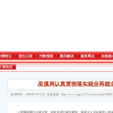
注销转让
进出口权
代帐报税
疑问解决
服务网点
在线核
工商动态
巫溪局认真贯彻落实就业再就
发布时间：2006年2月15日 信息来源：
http://www.cqgs12315.cn/cms/html/2006
口权)
万 （增资）
一是继续推行小局大所。对机关进行再次精简，将执法人员向基层一线倾