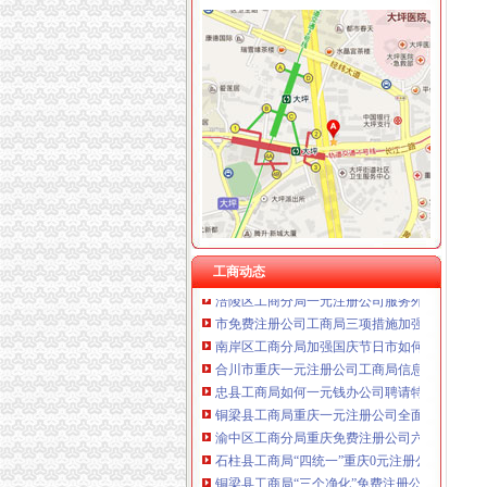
工商动态
万盛区工商分局重庆0元注册公司6.30任务完成
开县工商局免费注册公司采取四项措施确保中
经开区举行“诚信守约 无愧社会”重庆免费注册
各区县局1元注册公司立足职能努力为建设社会
江北局重庆一元注册公司结合验照工作进一步
高新区局重庆一元注册公司规范审批与巡查监
2005年全市0元注册公司外商投资企业登记情况
万州局将实行“五分”重庆一元注册公司运行方
工商动态
涪陵区工商分局一元注册公司服务外企受称赞
市免费注册公司工商局三项措施加强食品保鲜
南岸区工商分局加强国庆节日市如何一元钱办
合川市重庆一元注册公司工商局信息化应用大
忠县工商局如何一元钱办公司聘请特约工商员
铜梁县工商局重庆一元注册公司全面开展诚信
渝中区工商分局重庆免费注册公司六项措施推
石柱县工商局“四统一”重庆0元注册公司确保月
铜梁县工商局“三个净化”免费注册公司整治校
荣昌县工商局如何一元钱办公司积极引导促进