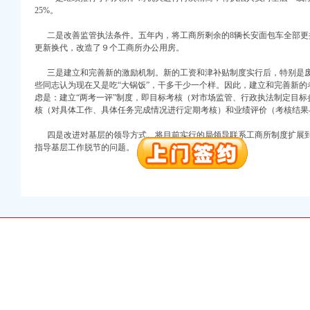
25%。
注册）
二是改善监管执法条件。五年内，将工商所剩余的8辆长安面包车全部更
口权）
更新换代，改造了９个工商所办公用房。
进出口权）
册）
三是建立和完善新的激励机制。新的工资和津补贴制度实行后，特别是废
些同志认为现在又是吃“大锅饭”，干多干少一个样。因此，建立和完善新
虑是：建立“两考一评”制度，即目标考核（对市场监管、行政执法制定目
核（对具体工作、具体任务完成情况进行定期考核）和业绩评价（考核结果
口权)
四是改进对基层的领导方式。将目前实行的局领导联系工商所制度扩展到
万 （增资）
指导基层工作脱节的问题。（沙坪坝局供稿）
注册）
口权）
进出口权）
册）