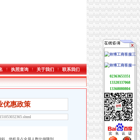
名
执照查询
关于我们
联系我们
02363653351
13320337068
13368080804
业优惠政策
2151053032365.shtml
斜，使机关占全局人数比例降到