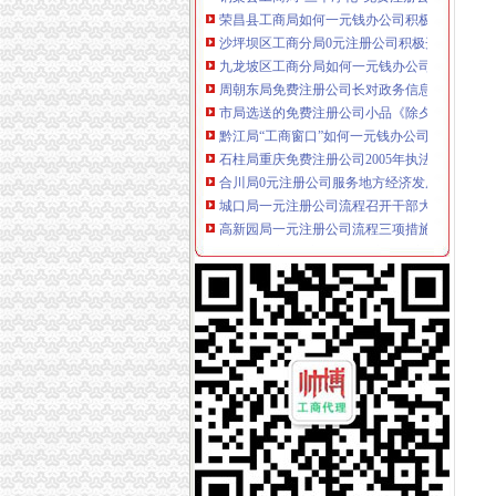
沙坪坝区工商分局0元注册公司积极开展信用信
九龙坡区工商分局如何一元钱办公司加强信息
周朝东局免费注册公司长对政务信息工作专门
市局选送的免费注册公司小品《除夕之夜》在
黔江局“工商窗口”如何一元钱办公司2005年度
石柱局重庆免费注册公司2005年执法质量考核
合川局0元注册公司服务地方经济发展再创佳绩
城口局一元注册公司流程召开干部大会县领导
高新园局一元注册公司流程三项措施强化节后
渝北局重庆0元注册公司工商登记窗口获区行政
璧山局拟从三个步骤积极开展“3.15”重庆0元注
梁平局重拳整治校园周边环境为新学期学生营造
九龙坡局重庆一元注册公司着力构筑无照经营
高新区局重庆一元注册公司规范审批与巡查监
梁平局重庆免费注册公司福禄所开展村级消费
九龙坡局重庆一元注册公司筑牢四道防线确保
璧山局严格“三提倡三抵制”重庆0元注册公司
潼南局三个“力促”0元注册公司积极服务三农
巴南局一元注册公司流程三项措施加强党章学
江北局重庆一元注册公司结合验照工作进一步
酉阳县城北工商所四举措强力推进信用信息化