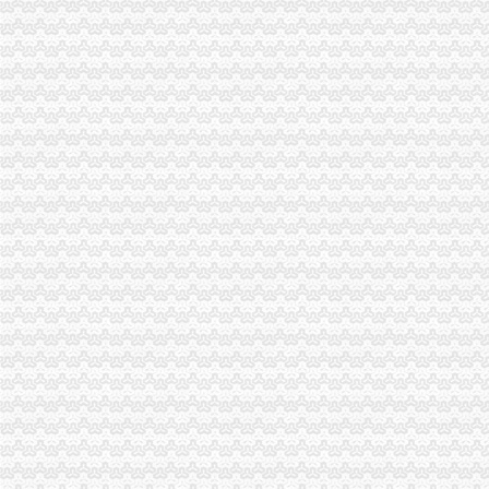
免费公司注册推进北京小微企业登记增长速度_bluefairy_新浪博客
【免费公司注册代理记账资质认证长春免费代办公司注册科提供地址