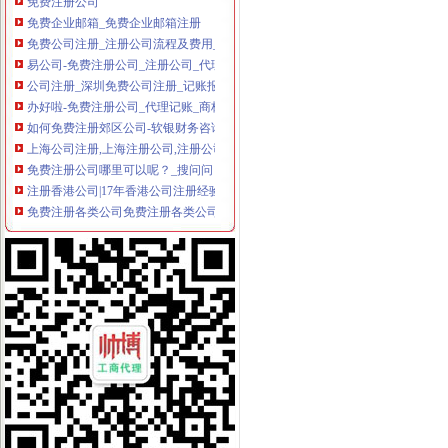
免费企业邮箱_免费企业邮箱注册
免费公司注册_注册公司流程及费用_商标注册-自营服务体系-瀛瀚企服
易公司-免费注册公司_注册公司_代理记帐_商标注册
公司注册_深圳免费公司注册_记账报税流程及费用-企圈圈代理记账O2
办好啦-免费注册公司_代理记账_商标注册创业政策地址挂靠_一站式
如何免费注册郊区公司-软银财务咨询
上海公司注册,上海注册公司,注册公司,公司注册,免费公司注册-
免费注册公司哪里可以呢？_搜问问
注册香港公司|17年香港公司注册经验|代开香港汇丰|恒生银行帐户无需
免费注册各类公司免费注册各类公司免费注册各类公司-久久信息网
-星港商务-免费注册公司-专业造就品质-
上海注册公司_2017公司注册流程及费用免费注册咨询-赢昶注册公司
注册深圳公司_深圳公司注册_免费查名在线解答工商新政策流程费用
普润上海器械公司注册流程及费用免费热线：
【深圳公司注册服务中心】免费查询深圳公司注册流程及费用2017新政
上海自贸区注册公司流程及费用_上海天尚行代理注册公司免费咨询
有免费公司注册的网站吗？_百度知道
注册公司多少钱免费注册公司_志趣网
淘丁财税-免费注册公司_代办工商注册_代理记账_商标资质代办
免费注册公司,3天出证,上门服务,办完付款-深圳58同城
【公司注册咨询服务免费注册公司、无地址注册公司、代理记账200起
免费注册公司,提供注册地址-青岛58同城