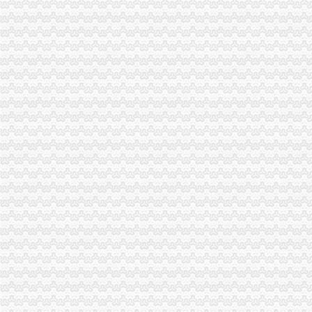
上海注册公司_2017公司注册流程及费用免费注册咨询-赢昶注册公司
注册深圳公司_深圳公司注册_免费查名在线解答工商新政策流程费用
普润上海器械公司注册流程及费用免费热线：
【深圳公司注册服务中心】免费查询深圳公司注册流程及费用2017新政
上海自贸区注册公司流程及费用_上海天尚行代理注册公司免费咨询
有免费公司注册的网站吗？_百度知道
注册公司多少钱免费注册公司_志趣网
淘丁财税-免费注册公司_代办工商注册_代理记账_商标资质代办
免费注册公司,3天出证,上门服务,办完付款-深圳58同城
【公司注册咨询服务免费注册公司、无地址注册公司、代理记账200起
免费注册公司,提供注册地址-青岛58同城
免费注册公司；低价代理记账-海口-海南分类信息-您的网上生活实用手
免费注册公司_免费注册公司供应信息_免费注册公司价格[第1页]-八方
代理注册公司服务免费注册公司服务【今日推荐网-上海其它】
免费注册公司免费代理记账提供注册地址价格优-苏州58同城
免费注册公司-义乌58同城
【免费公司注册】-公司注册-南京赶集网
免费公司注册_商务服务_厦门小鱼社区_厦门小鱼网
市面上公司注册免费是真的吗？_搜狐科技_搜狐网
青岛公司注册-免费注册公司
免费注册公司送三章-公司注册-商务服务-深圳老帮办
【免费公司注册、上门服务、免费年检年报。_公司注册】-公司注册-