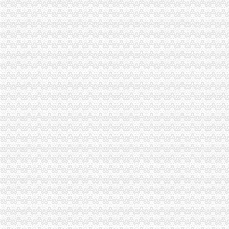
免费公司注册黄页、免费公司注册公司名录、免费公司注册供应商、
免费代办公司注册,免费提供注册地址,代理记账-杭州58同城
免费注册公司免费注册公司免费注册公司-广州58同城
免费公司注册咨询,想开公司的进。
免费注册公司
【免费注册公司,可提供注册场所】-公司注册-青岛赶集网
免费注册公司
公司注册免费注册【今日推荐网-北京展会】
免费注册公司价格
免费注册公司
免费企业邮箱_免费企业邮箱注册
免费公司注册_注册公司流程及费用_商标注册-自营服务体系-瀛瀚企服
易公司-免费注册公司_注册公司_代理记帐_商标注册
公司注册_深圳免费公司注册_记账报税流程及费用-企圈圈代理记账O2
办好啦-免费注册公司_代理记账_商标注册创业政策地址挂靠_一站式
如何免费注册郊区公司-软银财务咨询
上海公司注册,上海注册公司,注册公司,公司注册,免费公司注册-
免费注册公司哪里可以呢？_搜问问
注册香港公司|17年香港公司注册经验|代开香港汇丰|恒生银行帐户无需
免费注册各类公司免费注册各类公司免费注册各类公司-久久信息网
-星港商务-免费注册公司-专业造就品质-