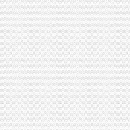
-星港商务-免费注册公司-专业造就品质-
上海注册公司_2017公司注册流程及费用免费注册咨询-赢昶注册公司
注册深圳公司_深圳公司注册_免费查名在线解答工商新政策流程费用
普润上海器械公司注册流程及费用免费热线：
【深圳公司注册服务中心】免费查询深圳公司注册流程及费用2017新政
上海自贸区注册公司流程及费用_上海天尚行代理注册公司免费咨询
有免费公司注册的网站吗？_百度知道
注册公司多少钱免费注册公司_志趣网
淘丁财税-免费注册公司_代办工商注册_代理记账_商标资质代办
免费注册公司,3天出证,上门服务,办完付款-深圳58同城
【公司注册咨询服务免费注册公司、无地址注册公司、代理记账200起
免费注册公司,提供注册地址-青岛58同城
免费注册公司；低价代理记账-海口-海南分类信息-您的网上生活实用手
免费注册公司_免费注册公司供应信息_免费注册公司价格[第1页]-八方
代理注册公司服务免费注册公司服务【今日推荐网-上海其它】
免费注册公司免费代理记账提供注册地址价格优-苏州58同城
免费注册公司-义乌58同城
【免费公司注册】-公司注册-南京赶集网
免费公司注册_商务服务_厦门小鱼社区_厦门小鱼网
市面上公司注册免费是真的吗？_搜狐科技_搜狐网
青岛公司注册-免费注册公司