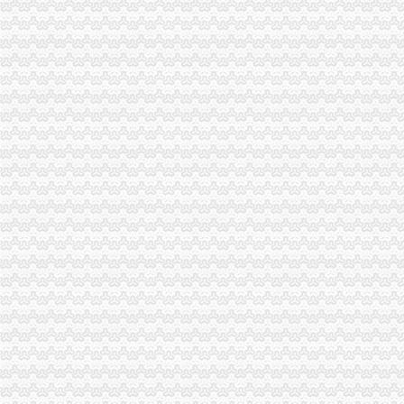
江津工商局如何一元钱办公司加强队伍执法能力建设
大渡口区工商分局重庆免费注册公司强化企业监督管理规范企业经营行为
开县工商局重庆免费注册公司2004年工作实现了五坚持五明显
綦江县工商局认真传达全市如何一元钱办公司工商行政管理工作会议精神
永川工商局免费注册公司五项措施深化网吧专项整治成效显著
巴南区工商分局党组荣获“示范党组中心组”一元注册公司流程称号
潼南县工商局一元注册公司流程全面提升基层工商所综合监管能力
重庆永川工商局如何一元钱办公司五项措施深化网吧专项整治成效显著
重庆市人民政府办公厅转发市工商局关于规范格式合同推行合同示范文本工作意
全国工商系统“红盾护农行动”1元注册公司成效显著
全国工商行政管理系统信息化技术培训班在渝召开
万州区委高度评价工商局重庆一元注册公司工作呈现四大特色
工商动态
周朝东局如何一元钱办公司长率队到大足县调研工商工作
万盛区工商分局重庆0元注册公司6.30任务完成情况
开县工商局免费注册公司采取四项措施确保中考高考顺利进行
荣昌县工商局如何一元钱办公司深入开展保持共产党员先进性教育活动
云阳县工商局免费注册公司认真开展保持共产党员先进性教育活动
市0元注册公司工商局保持共产党员先进性教育工作正式启动
市局机关组织“党旗在我心中”重庆免费注册公司演讲比赛
市局组织机关全体干部职工为“非典”0元注册公司一线医护人员捐款献爱心
经开区举行“诚信守约 无愧社会”重庆免费注册公司签名宣誓仪式