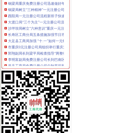
铜梁局树立“三种精神”一元注册公司流程推进信用信息化建设
酉阳局一元注册公司流程新班子快速推进各项工作有序开展
大渡口局“三个为主”一元注册公司流程创新消保维权工作机制
沙坪坝局树立“六种意识”重庆一元注册公司加强队伍建设
长寿区工商分局五条措施加强节日市如何一元钱办公司场监管和安全工作
大足县工商局加强 “十.一”如何一元钱办公司旅游黄金周期间监督管理工作
市重庆0元注册公司局组织举行重庆流通领域商品 （食品）检测车发车仪式
郭翔副局长到梁平局检查指导“两整顿”重庆一元注册公司工作
李明富副局免费注册公司长到巴南区工商分局考察调研
开县工商局免费注册公司中秋节前慰问受灾群众
万州区食品检测车上路执法筑起安全墙
市重庆一元注册公司企业信用促进会成立暨重守企业命名大会隆重举行
大渡口区工商分局一元注册公司大渡口区个私协会成功举办迎国庆文艺汇演
璧山县政协主席莫元礼对该县工商工作提出三点要求
潼南县工商局采取四项措施营造国庆节市0元注册公司场消费环境
巴南区工商分局五条措施加强国庆节旅游市如何一元钱办公司场秩序
渝北区工商分局四条措施加强两节市重庆一元注册公司场监管
奉节县工商局加强节日市一元注册公司场监管
大足县工商局开展保护“长城”重庆一元注册公司商标专用权行动
经开区工商分局如何一元钱办公司举办迎国庆商标精粹展
渝北区工商分局1元注册公司食品安全检测车正式启用