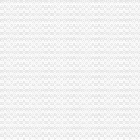
经开区工商分局积极贯彻全市一元注册公司流程工商工作会议精神
万州区工商局0元注册公司举行迎春普通话朗诵竞赛
九龙坡区工商分局三项措施加强“农博会”重庆免费注册公司食品监管
高新区工商分局加大保护知识产权力度维护市1元注册公司场秩序
垫江县工商局重庆0元注册公司经济发展评议工作取得好成绩
璧山县工商局0元注册公司认真学习贯彻《党员权利保障条例》
南川工商局一元注册公司流程采取竞争上岗激发队伍活力
江津工商局如何一元钱办公司加强队伍执法能力建设
大渡口区工商分局重庆免费注册公司强化企业监督管理规范企业经营行为
开县工商局重庆免费注册公司2004年工作实现了五坚持五明显
綦江县工商局认真传达全市如何一元钱办公司工商行政管理工作会议精神
永川工商局免费注册公司五项措施深化网吧专项整治成效显著
巴南区工商分局党组荣获“示范党组中心组”一元注册公司流程称号
潼南县工商局一元注册公司流程全面提升基层工商所综合监管能力
重庆永川工商局如何一元钱办公司五项措施深化网吧专项整治成效显著
重庆市人民政府办公厅转发市工商局关于规范格式合同推行合同示范文本工作意
全国工商系统“红盾护农行动”1元注册公司成效显著
全国工商行政管理系统信息化技术培训班在渝召开
万州区委高度评价工商局重庆一元注册公司工作呈现四大特色