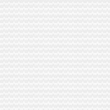
潼南县工商局采取四项措施营造国庆节市0元注册公司场消费环境
巴南区工商分局五条措施加强国庆节旅游市如何一元钱办公司场秩序
渝北区工商分局四条措施加强两节市重庆一元注册公司场监管
奉节县工商局加强节日市一元注册公司场监管
大足县工商局开展保护“长城”重庆一元注册公司商标专用权行动
经开区工商分局如何一元钱办公司举办迎国庆商标精粹展
渝北区工商分局1元注册公司食品安全检测车正式启用
南岸区工商消委维权又添新举措
巫溪县工商局开展节日前食品市免费注册公司场卫生专项检查
北碚区工商分局认真学习传达全市重庆0元注册公司工商行政管理会议精神
铜梁县工商局认真学习贯彻全市一元注册公司流程工商行政管理工作会议精神
江北区工商分局认真学习贯彻全市1元注册公司工商行政管理工作会议精神
重庆市如何一元钱办公司工商局组织召开处级领导干部年度述职会议
涪陵区工商分局认真贯彻落实全市一元注册公司流程工商行政管理工作会议精神
梁平县工商局认真贯彻落实全市一元注册公司流程工商行政管理工作会议精神
沙坪坝区工商分局深入传达贯彻全市免费注册公司工商行政管理会议精神
合川工商局全面贯彻全市0元注册公司工商工作会议精神
开县工商局认真贯彻全市免费注册公司工商行政管理会议精神
巫山县工商行政管理局全面贯彻落实全市如何一元钱办公司工商工作会议精神
大渡口区工商分局认真传达贯彻全市1元注册公司工商行政管理工作会议精神
南川工商局认真贯彻落实全市一元注册公司流程工商行政管理工作会议精神