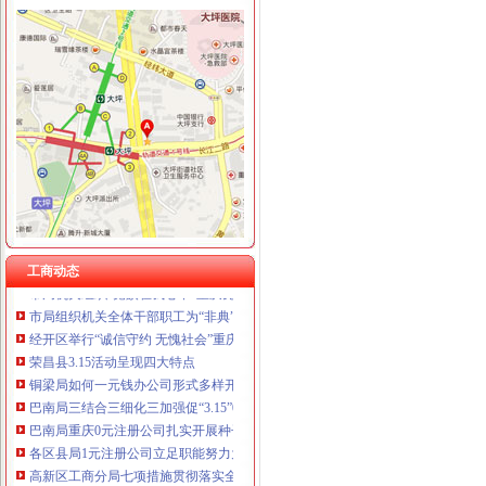
工商动态
周朝东局如何一元钱办公司长率队到大足县调研工商工作
万盛区工商分局重庆0元注册公司6.30任务完成情况
开县工商局免费注册公司采取四项措施确保中考高考顺利进行
荣昌县工商局如何一元钱办公司深入开展保持共产党员先进性教育活动
云阳县工商局免费注册公司认真开展保持共产党员先进性教育活动
市0元注册公司工商局保持共产党员先进性教育工作正式启动
工商动态
市局机关组织“党旗在我心中”重庆免费注册公司演讲比赛
市局组织机关全体干部职工为“非典”0元注册公司一线医护人员捐款献爱心
经开区举行“诚信守约 无愧社会”重庆免费注册公司签名宣誓仪式
荣昌县3.15活动呈现四大特点
铜梁局如何一元钱办公司形式多样开展3.15国际消费者权益日纪念活动
巴南局三结合三细化三加强促“3.15”0元注册公司活动深入开展
巴南局重庆0元注册公司扎实开展种子留样备查工作
各区县局1元注册公司立足职能努力为建设社会主义新农村服务
高新区工商分局七项措施贯彻落实全市如何一元钱办公司食品安全监管工作会精
铜梁局重庆免费注册公司迅速做好年检准备工作