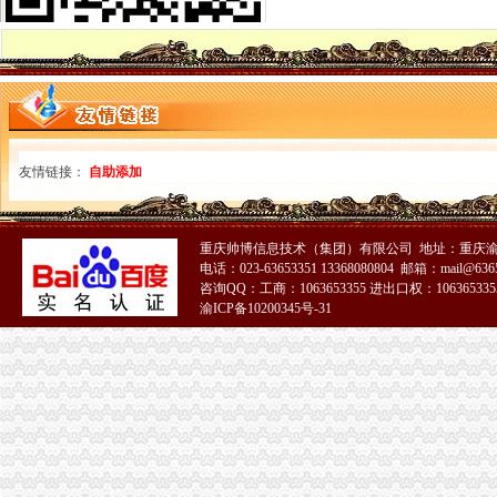
南岸区工商消委维权又添新举措
巫溪县工商局开展节日前食品市免费注册公司场卫生专项检查
北碚区工商分局认真学习传达全市重庆0元注册公司工商行政管理会议精神
铜梁县工商局认真学习贯彻全市一元注册公司流程工商行政管理工作会议精神
江北区工商分局认真学习贯彻全市1元注册公司工商行政管理工作会议精神
重庆市如何一元钱办公司工商局组织召开处级领导干部年度述职会议
涪陵区工商分局认真贯彻落实全市一元注册公司流程工商行政管理工作会议精神
友情链接：
自助添加
梁平县工商局认真贯彻落实全市一元注册公司流程工商行政管理工作会议精神
沙坪坝区工商分局深入传达贯彻全市免费注册公司工商行政管理会议精神
合川工商局全面贯彻全市0元注册公司工商工作会议精神
开县工商局认真贯彻全市免费注册公司工商行政管理会议精神
重庆帅博信息技术（集团）有限公司 地址：重庆渝
巫山县工商行政管理局全面贯彻落实全市如何一元钱办公司工商工作会议精神
电话：023-63653351 13368080804 邮箱：mail@6365
咨询QQ：工商：1063653355 进出口权：1063653355
大渡口区工商分局认真传达贯彻全市1元注册公司工商行政管理工作会议精神
渝ICP备10200345号-31
南川工商局认真贯彻落实全市一元注册公司流程工商行政管理工作会议精神
经开区工商分局积极贯彻全市一元注册公司流程工商工作会议精神
万州区工商局0元注册公司举行迎春普通话朗诵竞赛
九龙坡区工商分局三项措施加强“农博会”重庆免费注册公司食品监管
高新区工商分局加大保护知识产权力度维护市1元注册公司场秩序
垫江县工商局重庆0元注册公司经济发展评议工作取得好成绩
璧山县工商局0元注册公司认真学习贯彻《党员权利保障条例》
南川工商局一元注册公司流程采取竞争上岗激发队伍活力