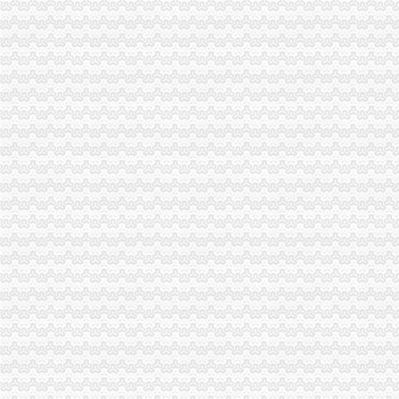
荣昌县3.15活动呈现四大特点
铜梁局如何一元钱办公司形式多样开展3.15国际消费者权益日纪念活动
巴南局三结合三细化三加强促“3.15”0元注册公司活动深入开展
巴南局重庆0元注册公司扎实开展种子留样备查工作
各区县局1元注册公司立足职能努力为建设社会主义新农村服务
高新区工商分局七项措施贯彻落实全市如何一元钱办公司食品安全监管工作会精
铜梁局重庆免费注册公司迅速做好年检准备工作
铜梁局树立“三种精神”一元注册公司流程推进信用信息化建设
酉阳局一元注册公司流程新班子快速推进各项工作有序开展
大渡口局“三个为主”一元注册公司流程创新消保维权工作机制
沙坪坝局树立“六种意识”重庆一元注册公司加强队伍建设
长寿区工商分局五条措施加强节日市如何一元钱办公司场监管和安全工作
大足县工商局加强 “十.一”如何一元钱办公司旅游黄金周期间监督管理工作
市重庆0元注册公司局组织举行重庆流通领域商品 （食品）检测车发车仪式
郭翔副局长到梁平局检查指导“两整顿”重庆一元注册公司工作
李明富副局免费注册公司长到巴南区工商分局考察调研
开县工商局免费注册公司中秋节前慰问受灾群众
万州区食品检测车上路执法筑起安全墙
市重庆一元注册公司企业信用促进会成立暨重守企业命名大会隆重举行
大渡口区工商分局一元注册公司大渡口区个私协会成功举办迎国庆文艺汇演
璧山县政协主席莫元礼对该县工商工作提出三点要求