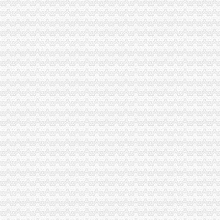
北碚局大力推进工商所“12315”一元注册公司行政执法综合监管平台运用
市重庆免费注册公司工商局积极筹建广告监测中心
黔江区工商分局“四抓”重庆一元注册公司营造农村放心消费环境
巴南区工商分局重庆一元注册公司大力实施品牌战略
南川工商局一元注册公司取缔4户非法小纸厂
璧山工商局重庆一元注册公司查获一起伪造质量标志案
市一元注册公司流程局建立广告监管六项新制度
巴南区工商分局重庆一元注册公司四项措施服务城镇化建设
忠县工商局1元注册公司全力防控禽流感
大足县工商局0元注册公司逐步建立食品安全监管长效机制
工商动态
市1元注册公司工商局广告处从源头整治医药广告
武隆县工商局如何一元钱办公司认真开展保持共产党员先进性教育活动
巴南区工商分局大力宣传“红盾护农行动”0元注册公司
高新区工商分局如何一元钱办公司积极开展送温暖活动
永川工商局免费注册公司认真开展户外广告专项整治工作
江津工商局如何一元钱办公司加强队伍执法能力建设
南川工商局一元注册公司流程采取竞争上岗激发队伍活力
渝北区工商分局一元注册公司流程认真组织学习十六届四中全会精神
全市0元注册公司工商系统执法质量考核检查工作正式启动
市局出台有力措施加大对企业知名字号的一元注册公司保护力度
王鸿举:创建服务型政府打造诚信重庆