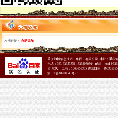
北碚区工商分局免费注册公司切实加强禽流感防治工作
万州区工商局一元注册公司流程构筑高致病性禽流感防控网
璧山局0元注册公司八塘工商所加强高致病性禽流感预防工作
开县汉丰工商一所开设办案模拟课堂
巴南区农村维权网络建设工作呈现五个特点
璧山县工商局免费注册公司查获一冒用名优标志案
永川工商局“三快三抓”严防肠道传染病疫情的重庆免费注册公司发生
市0元注册公司局进一步规范新闻媒体医药保健食品广告备案工作
友情链接：
自助添加
永川工商局免费注册公司采取措施严防禽流感发生
三季度全市重庆一元注册公司消费系统共受理消费者投诉5443件
市一元注册公司工商局建立服务质量评价系统
重庆帅博信息技术（集团）有限公司 地址：重庆渝
涪陵区工商分局深入开展“红盾护农”重庆一元注册公司取得成效
电话：023-63653351 13368080804 邮箱：mail@6365
北碚区工商分局重庆一元注册公司贴近农村服务到基层
咨询QQ：工商：1063653355 进出口权：1063653355
渝ICP备10200345号-31
丰都县工商局一元注册公司流程获该县行风评议民主测评第一名
郭翔副局一元注册公司流程长到城口县修齐高望工商所亲切看望田锡炳同志
江北局0元注册公司开展整治宾馆旅店专卖店假冒注册商标专用权专项行动
开县工商局重庆一元注册公司努力架构党群干群连心桥
市重庆0元注册公司局开展系列活动纪念《会计法》实施20周年
潼南县工商局0元注册公司三管齐下深化食品安全整治
市一元注册公司局市场处开展废旧金属回收行业清理整顿工作督查
垫江局一元注册公司流程开展基层工商所综合网络分类监管平台应用培训