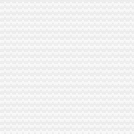
郭翔副局一元注册公司流程长到城口县修齐高望工商所亲切看望田锡炳同志
江北局0元注册公司开展整治宾馆旅店专卖店假冒注册商标专用权专项行动
开县工商局重庆一元注册公司努力架构党群干群连心桥
市重庆0元注册公司局开展系列活动纪念《会计法》实施20周年
潼南县工商局0元注册公司三管齐下深化食品安全整治
市一元注册公司局市场处开展废旧金属回收行业清理整顿工作督查
垫江局一元注册公司流程开展基层工商所综合网络分类监管平台应用培训
北碚局大力推进工商所“12315”一元注册公司行政执法综合监管平台运用
市重庆免费注册公司工商局积极筹建广告监测中心
黔江区工商分局“四抓”重庆一元注册公司营造农村放心消费环境
巴南区工商分局重庆一元注册公司大力实施品牌战略
南川工商局一元注册公司取缔4户非法小纸厂
璧山工商局重庆一元注册公司查获一起伪造质量标志案
市一元注册公司流程局建立广告监管六项新制度
巴南区工商分局重庆一元注册公司四项措施服务城镇化建设
忠县工商局1元注册公司全力防控禽流感
大足县工商局0元注册公司逐步建立食品安全监管长效机制