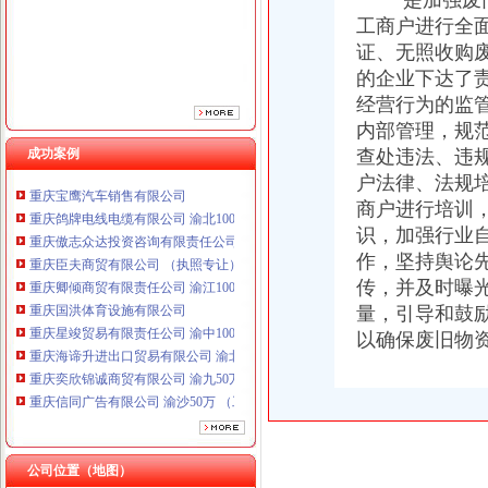
一是加强废旧
重庆卿倾商贸有限责任公司 渝江100万 （工商注册）
工商户进行全
重庆国洪体育设施有限公司
证、无照收购
重庆星竣贸易有限责任公司 渝中100万 （进出口权）
的企业下达了
重庆海谛升进出口贸易有限公司 渝北100万 （进出口权）
经营行为的监
重庆奕欣锦诚商贸有限公司 渝九50万 （工商注册）
内部管理，规
重庆信同广告有限公司 渝沙50万 （工商注册）
成功案例
查处违法、违
重庆三虹房地产营销策划有限公司
重庆宝鹰汽车销售有限公司
户法律、法规
重庆鸽牌电线电缆有限公司 渝北10010万 (进出口权)
商户进行培训
重庆傲志众达投资咨询有限责任公司 渝九1000万 （增资）
识，加强行业
重庆臣夫商贸有限公司 （执照专让）
作，坚持舆论
重庆卿倾商贸有限责任公司 渝江100万 （工商注册）
传，并及时曝
重庆国洪体育设施有限公司
量，引导和鼓
重庆星竣贸易有限责任公司 渝中100万 （进出口权）
以确保废旧物
重庆海谛升进出口贸易有限公司 渝北100万 （进出口权）
重庆奕欣锦诚商贸有限公司 渝九50万 （工商注册）
重庆信同广告有限公司 渝沙50万 （工商注册）
重庆三虹房地产营销策划有限公司
重庆宝鹰汽车销售有限公司
公司位置（地图）