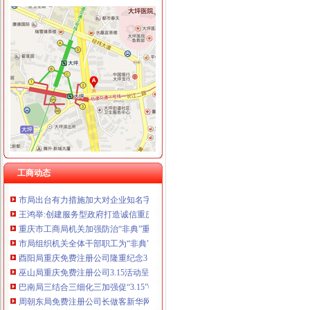
工商动态
市1元注册公司工商局广告处从源头整治医药广告
武隆县工商局如何一元钱办公司认真开展保持共产党员先进性教育活动
巴南区工商分局大力宣传“红盾护农行动”0元注册公司
高新区工商分局如何一元钱办公司积极开展送温暖活动
永川工商局免费注册公司认真开展户外广告专项整治工作
江津工商局如何一元钱办公司加强队伍执法能力建设
南川工商局一元注册公司流程采取竞争上岗激发队伍活力
渝北区工商分局一元注册公司流程认真组织学习十六届四中全会精神
工商动态
全市0元注册公司工商系统执法质量考核检查工作正式启动
市局出台有力措施加大对企业知名字号的一元注册公司保护力度
王鸿举:创建服务型政府打造诚信重庆
重庆市工商局机关加强防治“非典”重庆免费注册公司工作
市局组织机关全体干部职工为“非典”0元注册公司一线医护人员捐款献爱心
酉阳局重庆免费注册公司隆重纪念3．15活动。
巫山局重庆免费注册公司3.15活动呈现三大特点
巴南局三结合三细化三加强促“3.15”0元注册公司活动深入开展
周朝东局免费注册公司长做客新华网回答网民提问
垫江局积极构建消费维权“三个平台”如何一元钱办公司