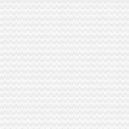
九龙坡区工商分局一元注册公司开展规范收费行为检查
高新区工商分局加强“一节一会”一元注册公司流程期间食品安全监管
全市工商系统第二届“红盾杯”一元注册公司流程乒乓球比赛顺利闭幕
万州区工商局重庆一元注册公司引导发展柠檬产业促农民增收
大渡口区工商分局重庆0元注册公司采取四项措施预防高致病禽流感
九龙坡区工商分局如何一元钱办公司七项措施加强禽流感防控工作
渝中区工商分局重庆免费注册公司积极部署高致病性禽流感防控工作
北碚区工商分局免费注册公司切实加强禽流感防治工作
万州区工商局一元注册公司流程构筑高致病性禽流感防控网
璧山局0元注册公司八塘工商所加强高致病性禽流感预防工作
开县汉丰工商一所开设办案模拟课堂
巴南区农村维权网络建设工作呈现五个特点
璧山县工商局免费注册公司查获一冒用名优标志案
永川工商局“三快三抓”严防肠道传染病疫情的重庆免费注册公司发生
市0元注册公司局进一步规范新闻媒体医药保健食品广告备案工作
永川工商局免费注册公司采取措施严防禽流感发生
三季度全市重庆一元注册公司消费系统共受理消费者投诉5443件
市一元注册公司工商局建立服务质量评价系统
涪陵区工商分局深入开展“红盾护农”重庆一元注册公司取得成效
北碚区工商分局重庆一元注册公司贴近农村服务到基层
丰都县工商局一元注册公司流程获该县行风评议民主测评第一名