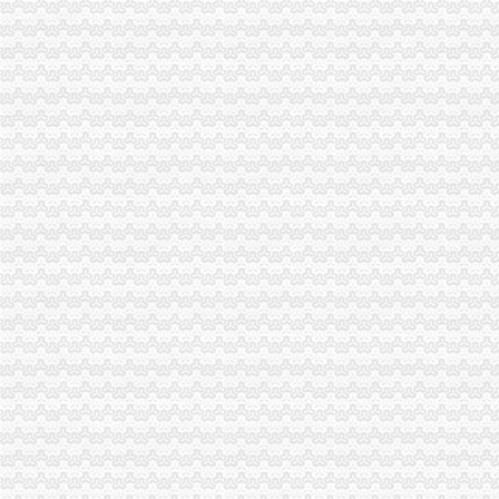
重庆市工商局机关加强防治“非典”重庆免费注册公司工作
市局组织机关全体干部职工为“非典”0元注册公司一线医护人员捐款献爱心
酉阳局重庆免费注册公司隆重纪念3．15活动。
巫山局重庆免费注册公司3.15活动呈现三大特点
巴南局三结合三细化三加强促“3.15”0元注册公司活动深入开展
周朝东局免费注册公司长做客新华网回答网民提问
垫江局积极构建消费维权“三个平台”如何一元钱办公司
市如何一元钱办公司局召开全市工商系统2005年度企业年检工作会
万州区工商局如何一元钱办公司深化信用信息化应用岗位大练兵活动
荣昌县私个协出台会员医疗优惠办法
全国工商系统企业信用分类监管工作会议召开王众孚局重庆0元注册公司长作重
我局李晞朦副局长在大会上作交流发
江北区工商分局“三个到位”重庆一元注册公司确保“峰会”期间安全稳定
经开园工商分局重庆一元注册公司加强领导确保峰会期间安全稳定工作
渝中区工商分局清理纠正迎接“峰会”1元注册公司公益广告画面
万州区消委成功调解一起烟花爆炸赔偿案
高新区工商分局多措并举维护“峰会”1元注册公司期间社会稳定
国务院信息化工作办公室网络与信息安全组领导视察我局一元注册公司信息安全
南岸区工商分局加强国庆节日市如何一元钱办公司场监管
长寿工商分局强化节日市重庆一元注册公司场监管
梁平工商局采取五项措施加强国庆期间食品市0元注册公司场监管
酉阳县工商局一元注册公司四条措施紧锣密鼓开展岗位大练兵活动