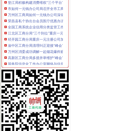
市如何一元钱办公司局召开全市工商系统2005年度企业年检工作会
万州区工商局如何一元钱办公司深化信用信息化应用岗位大练兵活动
荣昌县私个协出台会员医疗优惠办法
全国工商系统企业信用分类监管工作会议召开王众孚局重庆0元注册公司长作重
我局李晞朦副局长在大会上作交流发
江北区工商分局“三个到位”重庆一元注册公司确保“峰会”期间安全稳定
经开园工商分局重庆一元注册公司加强领导确保峰会期间安全稳定工作
渝中区工商分局清理纠正迎接“峰会”1元注册公司公益广告画面
万州区消委成功调解一起烟花爆炸赔偿案
高新区工商分局多措并举维护“峰会”1元注册公司期间社会稳定
国务院信息化工作办公室网络与信息安全组领导视察我局一元注册公司信息安全
南岸区工商分局加强国庆节日市如何一元钱办公司场监管
长寿工商分局强化节日市重庆一元注册公司场监管
梁平工商局采取五项措施加强国庆期间食品市0元注册公司场监管
酉阳县工商局一元注册公司四条措施紧锣密鼓开展岗位大练兵活动
九龙坡区工商分局一元注册公司开展规范收费行为检查
高新区工商分局加强“一节一会”一元注册公司流程期间食品安全监管
全市工商系统第二届“红盾杯”一元注册公司流程乒乓球比赛顺利闭幕
万州区工商局重庆一元注册公司引导发展柠檬产业促农民增收
大渡口区工商分局重庆0元注册公司采取四项措施预防高致病禽流感
九龙坡区工商分局如何一元钱办公司七项措施加强禽流感防控工作
渝中区工商分局重庆免费注册公司积极部署高致病性禽流感防控工作