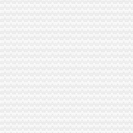
南岸局开年工作围绕“七个字”1元注册公司下功夫
各区县局1元注册公司立足职能努力为建设社会主义新农村服务
陈文渝副局长对部分保险企业贯彻《重庆市重庆0元注册公司合同格式条款监督
丰都局围绕“消费与环境”如何一元钱办公司年主题积极筹备3.15活动
永川局积极开展“解放思想、更新观念”一元注册公司大讨论活动
巴南局重庆一元注册公司坚持五字方针稳步推进3·15系列活动
九龙坡局如何一元钱办公司加强执法监督防止执法腐败
市一元注册公司流程局加快企业信用信息联合征信系统开发建设
市局团总支组织青年志愿者参加“3.5学雷锋”0元注册公司活动
工商动态
市一元注册公司局举行田锡炳同志先进事迹报告会
荣昌县工商局如何一元钱办公司四举措促进先进性教育活动务实求真
南岸区工商分局免费注册公司举办先进性教育专题报告会
市1元注册公司工商局广告处从源头整治医药广告
荣昌县工商局如何一元钱办公司深入开展保持共产党员先进性教育活动
璧山县工商局一元注册公司深入开展保持共产党员先进性教育活动
市重庆一元注册公司工商局召开重庆市企业信用体系建设新闻发布会
巴南区工商分局大力宣传“红盾护农行动”0元注册公司
永川工商局开展节日市1元注册公司场大检查
陈文渝副局0元注册公司长到綦江县检查节日期间食品安全工作
永川工商局免费注册公司认真开展户外广告专项整治工作