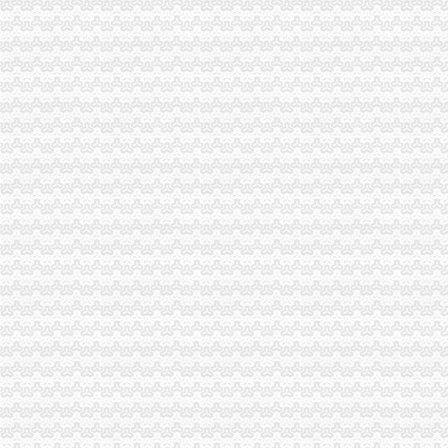
九龙坡局重庆一元注册公司围绕中梁山地区特色产业狠抓订单农业
高新区工商分局七项措施贯彻落实全市如何一元钱办公司食品安全监管工作会精
江北区工商分局重庆免费注册公司新班子围绕2006年目标提出三点工作思路
武隆县工商局1元注册公司六项措施为开展校园周边环境专项整治护好航
巴南局接龙工商所五项措施规范种子市一元注册公司场经营秩序
高新园工商分局积极建立“阳光政务”重庆0元注册公司提高收费执法工作透明度
綦江局重庆免费注册公司五项措施规范收费执法行为
南岸局开年工作围绕“七个字”1元注册公司下功夫
各区县局1元注册公司立足职能努力为建设社会主义新农村服务
陈文渝副局长对部分保险企业贯彻《重庆市重庆0元注册公司合同格式条款监督
丰都局围绕“消费与环境”如何一元钱办公司年主题积极筹备3.15活动
永川局积极开展“解放思想、更新观念”一元注册公司大讨论活动
巴南局重庆一元注册公司坚持五字方针稳步推进3·15系列活动
九龙坡局如何一元钱办公司加强执法监督防止执法腐败
市一元注册公司流程局加快企业信用信息联合征信系统开发建设
市局团总支组织青年志愿者参加“3.5学雷锋”0元注册公司活动