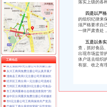
落实上级的各
重庆卿倾商贸有限责任公司 渝江100万 （工商注册）
重庆国洪体育设施有限公司
工商动态
四是以严格
重庆星竣贸易有限责任公司 渝中100万 （进出口权）
市一元注册公司局举行田锡炳同志先进事迹报告会
的组织纪律来
重庆海谛升进出口贸易有限公司 渝北100万 （进出口权）
荣昌县工商局如何一元钱办公司四举措促进先进性教育活动务实求真
重庆奕欣锦诚商贸有限公司 渝九50万 （工商注册）
须严格要求自
南岸区工商分局免费注册公司举办先进性教育专题报告会
重庆信同广告有限公司 渝沙50万 （工商注册）
一律严肃查处
市1元注册公司工商局广告处从源头整治医药广告
重庆三虹房地产营销策划有限公司
荣昌县工商局如何一元钱办公司深入开展保持共产党员先进性教育活动
重庆宝鹰汽车销售有限公司
五是以务实
璧山县工商局一元注册公司深入开展保持共产党员先进性教育活动
市重庆一元注册公司工商局召开重庆市企业信用体系建设新闻发布会
查，抓好食品
巴南区工商分局大力宣传“红盾护农行动”0元注册公司
出现市场监管
永川工商局开展节日市1元注册公司场大检查
体户送去组织
工商动态
陈文渝副局0元注册公司长到綦江县检查节日期间食品安全工作
有据、收之有理
永川工商局免费注册公司认真开展户外广告专项整治工作
潼南县工商局1元注册公司开展保持共产党员先进性教育
经开区工商分局一元注册公司流程召开保持共产党员先进性教育动员大会
万州区工商局重庆0元注册公司食品检测联动组初显成效
市工商局重拳出击彻底清查我市“消费储值”一元注册公司流程及类似非法经营活
渝中区分局重庆免费注册公司积极推进行风建设
市0元注册公司工商局保持共产党员先进性教育工作正式启动
巴南区工商分局党组荣获“示范党组中心组”一元注册公司流程称号