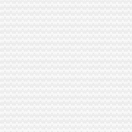
潼南县工商局1元注册公司开展保持共产党员先进性教育
经开区工商分局一元注册公司流程召开保持共产党员先进性教育动员大会
万州区工商局重庆0元注册公司食品检测联动组初显成效
市工商局重拳出击彻底清查我市“消费储值”一元注册公司流程及类似非法经营活
渝中区分局重庆免费注册公司积极推进行风建设
市0元注册公司工商局保持共产党员先进性教育工作正式启动
巴南区工商分局党组荣获“示范党组中心组”一元注册公司流程称号
江津工商局如何一元钱办公司加强队伍执法能力建设
南川工商局一元注册公司流程采取竞争上岗激发队伍活力
高新园分局重庆0元注册公司四项措施强力推进信用信息化建设
南岸区分局如何一元钱办公司规范执法收费行为见成效
梁平私个协“七个强化”免费注册公司深化服务工作
渝北区工商分局重庆一元注册公司机场工商所近日成立
璧山县工商局对娱乐场所整治实行“五查五看”1元注册公司
潼南局双江所“三不变、三结合”如何一元钱办公司开展个体验照工作
九龙坡区2006年“3.15”0元注册公司宣传活动拉开序幕
经开园分局1元注册公司开展高危行业主体清理
开县局重庆一元注册公司抓三个突破认真贯彻信用信息化建设工作会议精神
云阳局如何一元钱办公司强化部门配合积极开展春耕农资宣传活动
北碚局0元注册公司强化制度建设推进政务信息工作
梁平局“八项措施”如何一元钱办公司规范收费行为
南岸局0元注册公司新班子积极推动各项工作有序开展