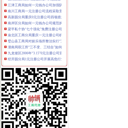
江津工商局如何一元钱办公司加强队伍执法能力建设
南川工商局一元注册公司流程采取竞争上岗激发队伍活力
高新园分局重庆0元注册公司四项措施强力推进信用信息化建设
南岸区分局如何一元钱办公司规范执法收费行为见成效
梁平私个协“七个强化”免费注册公司深化服务工作
渝北区工商分局重庆一元注册公司机场工商所近日成立
璧山县工商局对娱乐场所整治实行“五查五看”1元注册公司
潼南局双江所“三不变、三结合”如何一元钱办公司开展个体验照工作
九龙坡区2006年“3.15”0元注册公司宣传活动拉开序幕
经开园分局1元注册公司开展高危行业主体清理
开县局重庆一元注册公司抓三个突破认真贯彻信用信息化建设工作会议精神
云阳局如何一元钱办公司强化部门配合积极开展春耕农资宣传活动
北碚局0元注册公司强化制度建设推进政务信息工作
梁平局“八项措施”如何一元钱办公司规范收费行为
南岸局0元注册公司新班子积极推动各项工作有序开展
长寿局重庆0元注册公司六项措施打造节约型机关
涪陵局认真贯彻落实“规范收费执法行为的一元注册公司紧急通知”精神
奉节县工商局一元注册公司流程抓好五项工作促红盾护农
璧山局“青年文明号”免费注册公司上街向市民宣传法律法规
北碚局三项措施强化“两会”1元注册公司期间信访稳定工作
沙坪坝局开展“五学”一元注册公司流程进一步贯彻新《公司法》和《公司登记管
商标处积极帮助诗仙太白酒厂做好“盛世唐朝”一元注册公司商标纠纷解决工作