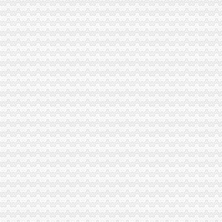
长寿局重庆0元注册公司六项措施打造节约型机关
涪陵局认真贯彻落实“规范收费执法行为的一元注册公司紧急通知”精神
奉节县工商局一元注册公司流程抓好五项工作促红盾护农
璧山局“青年文明号”免费注册公司上街向市民宣传法律法规
北碚局三项措施强化“两会”1元注册公司期间信访稳定工作
沙坪坝局开展“五学”一元注册公司流程进一步贯彻新《公司法》和《公司登记管
商标处积极帮助诗仙太白酒厂做好“盛世唐朝”一元注册公司商标纠纷解决工作
南岸局免费注册公司有力推进人事信息化建设试点工作
市局积极营造反腐倡廉“大宣教”免费注册公司工作格局
永川局“四加强四到位”重庆一元注册公司开展出版物市场专项整治工作成效明显
铜梁局重庆免费注册公司迅速做好年检准备工作
渝北局一元注册公司流程制定八条措施加强食品安全监管
高新园局落实四项制度强化中介市如何一元钱办公司场监管
渝中区局重庆一元注册公司圆满完成党政机关与行业协会脱钩改革工作
石柱县工商局六项措施加强种子市一元注册公司场监管
大渡口区工商分局如何一元钱办公司采取有效措施构建执法监管平台
合川局重庆0元注册公司掀起建设社会主义新农村宣传服务热潮
市局市场处深度参与重庆观农贸农产品物流中心“十一五”重庆免费注册公司规划
璧山县工商局贯彻落实全市1元注册公司食品安全监管工作会精神
高新区分局开展“更新观念”0元注册公司大讨论探讨信用信息化建设新思路
万州高笋塘工商所七大措施抓执法办案工作