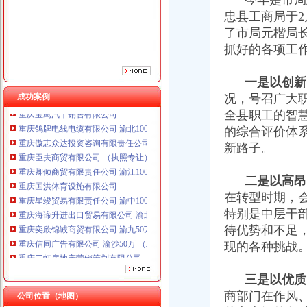
今年是市局五
忠县工商局于
了市局元楷局
抓好的各项工
一是以创新
成功案例
况，号召广大
全县职工的智
重庆鸽牌电线电缆有限公司 渝北10010万 (进出口权)
的综合评价体
重庆傲志众达投资咨询有限责任公司 渝九1000万 （增资）
重庆臣夫商贸有限公司 （执照专让）
新路子。
重庆卿倾商贸有限责任公司 渝江100万 （工商注册）
重庆国洪体育设施有限公司
二是以高昂的
重庆星竣贸易有限责任公司 渝中100万 （进出口权）
在转型时期，
重庆海谛升进出口贸易有限公司 渝北100万 （进出口权）
特别是中层干
重庆奕欣锦诚商贸有限公司 渝九50万 （工商注册）
待优势和不足
重庆信同广告有限公司 渝沙50万 （工商注册）
现的各种挑战
重庆三虹房地产营销策划有限公司
重庆宝鹰汽车销售有限公司
重庆鸽牌电线电缆有限公司 渝北10010万 (进出口权)
三是以优质
重庆傲志众达投资咨询有限责任公司 渝九1000万 （增资）
商部门在作风
公司位置（地图）
重庆臣夫商贸有限公司 （执照专让）