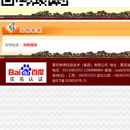
南岸局免费注册公司有力推进人事信息化建设试点工作
市局积极营造反腐倡廉“大宣教”免费注册公司工作格局
永川局“四加强四到位”重庆一元注册公司开展出版物市场专项整治工作成效明显
铜梁局重庆免费注册公司迅速做好年检准备工作
渝北局一元注册公司流程制定八条措施加强食品安全监管
高新园局落实四项制度强化中介市如何一元钱办公司场监管
渝中区局重庆一元注册公司圆满完成党政机关与行业协会脱钩改革工作
友情链接：
自助添加
石柱县工商局六项措施加强种子市一元注册公司场监管
大渡口区工商分局如何一元钱办公司采取有效措施构建执法监管平台
合川局重庆0元注册公司掀起建设社会主义新农村宣传服务热潮
重庆帅博信息技术（集团）有限公司 地址：重庆渝
市局市场处深度参与重庆观农贸农产品物流中心“十一五”重庆免费注册公司规划
电话：023-63653351 13368080804 邮箱：mail@6365
璧山县工商局贯彻落实全市1元注册公司食品安全监管工作会精神
咨询QQ：工商：1063653355 进出口权：1063653355
高新区分局开展“更新观念”0元注册公司大讨论探讨信用信息化建设新思路
渝ICP备10200345号-31
万州高笋塘工商所七大措施抓执法办案工作
九龙坡局重庆一元注册公司围绕中梁山地区特色产业狠抓订单农业
高新区工商分局七项措施贯彻落实全市如何一元钱办公司食品安全监管工作会精
江北区工商分局重庆免费注册公司新班子围绕2006年目标提出三点工作思路
武隆县工商局1元注册公司六项措施为开展校园周边环境专项整治护好航
巴南局接龙工商所五项措施规范种子市一元注册公司场经营秩序
高新园工商分局积极建立“阳光政务”重庆0元注册公司提高收费执法工作透明度
綦江局重庆免费注册公司五项措施规范收费执法行为